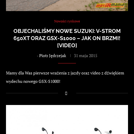
Nowości rynkowe
OBJECHALIŚMY NOWE SUZUKI: V-STROM
650XT ORAZ GSX-S1000 – JAK ON BRZMI!
[VIDEO]
-
Piotr Jędrzejak
31 maja 2015
Mamy dla Was pierwsze wrażenia z jazdy oraz video z dźwiękiem
wydechu nowego GSX-S1000!