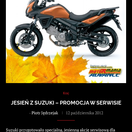
Kraj
JESIEŃ Z SUZUKI – PROMOCJA W SERWISIE
-
Piotr Jędrzejak
12 października 2012
Suzuki przygotowało specjalną, jesienną akcję serwisową dla