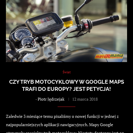
Świat
CZY TRYB MOTOCYKLOWY W GOOGLE MAPS
TRAFI DO EUROPY? JEST PETYCJA!
-
Piotr Jędrzejak
12 marca 2018
Zaledwie 3 miesiące temu pisaliśmy o nowej funkcji w jednej z
najpopularniejszych aplikacji nawigacyjnych. Mapy Google
otrzymały specjalny tryb motocyklowy. Niestety dostępny jest on