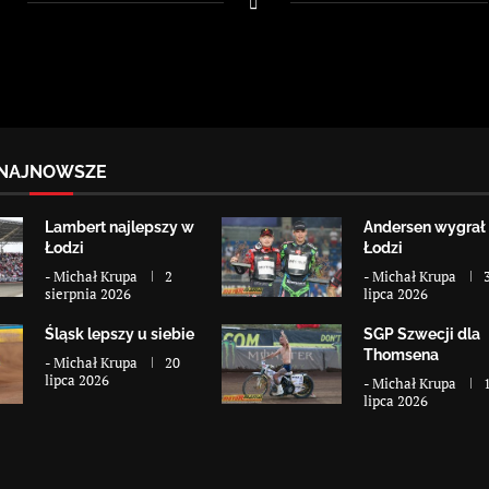
NAJNOWSZE
Lambert najlepszy w
Andersen wygrał
Łodzi
Łodzi
-
Michał Krupa
2
-
Michał Krupa
sierpnia 2026
lipca 2026
Śląsk lepszy u siebie
SGP Szwecji dla
Thomsena
-
Michał Krupa
20
lipca 2026
-
Michał Krupa
lipca 2026