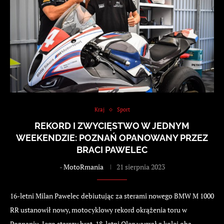
Kraj
Sport
REKORD I ZWYCIĘSTWO W JEDNYM
WEEKENDZIE: POZNAŃ OPANOWANY PRZEZ
BRACI PAWELEC
-
MotoRmania
21 sierpnia 2023
16-letni Milan Pawelec debiutując za sterami nowego BMW M 1000
RR ustanowił nowy, motocyklowy rekord okrążenia toru w
Poznaniu. Jego starszy brat, 18-letni Oleg wygrał z kolei oba