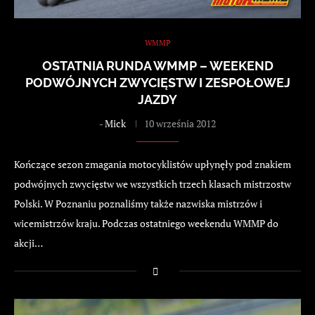
WMMP
OSTATNIA RUNDA WMMP – WEEKEND
PODWÓJNYCH ZWYCIĘSTW I ZESPOŁOWEJ
JAZDY
-
Mick
10 września 2012
Kończące sezon zmagania motocyklistów upłynęły pod znakiem
podwójnych zwycięstw we wszystkich trzech klasach mistrzostw
Polski. W Poznaniu poznaliśmy także nazwiska mistrzów i
wicemistrzów kraju. Podczas ostatniego weekendu WMMP do
akcji…