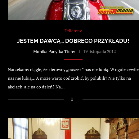
Felietony
JESTEM DAWCĄ… DOBREGO PRZYKŁADU!
-
Monika Pacyfka Tichy
19 listopada 2012
Narzekamy ciągle, że kierowcy „puszek” nas nie lubią. W ogóle cywile
nas nie lubią… A może warto coś zrobić, by polubili? Nie tylko na
akcjach, ale na co dzień? Na…