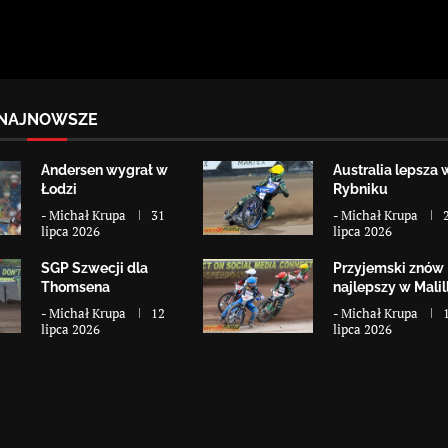
NAJNOWSZE
Andersen wygrał w
Australia lepsza 
Łodzi
Rybniku
-
Michał Krupa
31
-
Michał Krupa
lipca 2026
lipca 2026
SGP Szwecji dla
Przyjemski znów
Thomsena
najlepszy w Malill
-
Michał Krupa
12
-
Michał Krupa
lipca 2026
lipca 2026