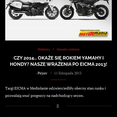
Felietony
Nowości rynkowe
CZY 2014… OKAŻE SIĘ ROKIEM YAMAHY I
HONDY? NASZE WRAŻENIA PO EICMA 2013!
-
Pejser
11 listopada 2013
Targi EICMA w Mediolanie odzwierciedliły obecny stan runku i
pozwalają snuć prognozy na nadchodzący sezon.