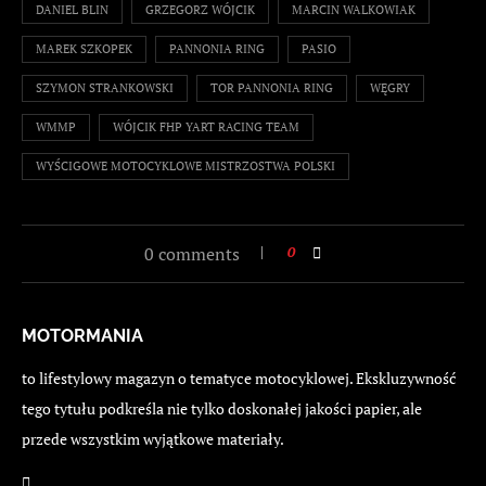
DANIEL BLIN
GRZEGORZ WÓJCIK
MARCIN WALKOWIAK
MAREK SZKOPEK
PANNONIA RING
PASIO
SZYMON STRANKOWSKI
TOR PANNONIA RING
WĘGRY
WMMP
WÓJCIK FHP YART RACING TEAM
WYŚCIGOWE MOTOCYKLOWE MISTRZOSTWA POLSKI
0 comments
0
MOTORMANIA
to lifestylowy magazyn o tematyce motocyklowej. Ekskluzywność
tego tytułu podkreśla nie tylko doskonałej jakości papier, ale
przede wszystkim wyjątkowe materiały.