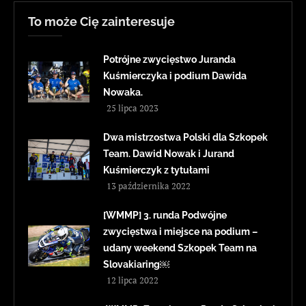
To może Cię zainteresuje
Potrójne zwycięstwo Juranda
Kuśmierczyka i podium Dawida
Nowaka.
25 lipca 2023
Dwa mistrzostwa Polski dla Szkopek
Team. Dawid Nowak i Jurand
Kuśmierczyk z tytułami
13 października 2022
[WMMP] 3. runda Podwójne
zwycięstwa i miejsce na podium –
udany weekend Szkopek Team na
Slovakiaring￼
12 lipca 2022