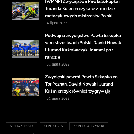
[WMMP] Zwycięstwa Pawła Szkopka i
Juranda Kuśmierczyka w 2. rundzie
motocyklowych mistrzostw Polski
4 lipca 2022
Podwójne zwycięstwo Pawła Szkopka
w mistrzostwach Polski. Dawid Nowak
i Jurand Kuśmierczyk liderami po 1.
rundzie
31 maja 2022
Zwycięski powrót Pawła Szkopka na
Tor Poznań. Dawid Nowak i Jurand
Kuśmierczyk również wygrywają
31 maja 2022
ADRIAN PASEK
ALPE ADRIA
BARTEK WICZYŃSKI