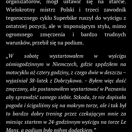
organizatorów, mógł ustawić się na starcie.
Wielokrotny mistrz Polski i trzeci zawodnik
tegorocznego cyklu Superbike ruszył do wyścigu z
ostatniej pozycji, ale w imponującym stylu, mimo
ogromnego zmęczenia i bardzo trudnych
warunków, przebił się na podium.
„W sobotę wystartowałem w wyścigu
ośmiogodzinnym w Niemczech, gdzie spędziłem na
motocyklu aż cztery godziny, z czego dwie w deszczu –
wyjaśniał 38-latek z Dobrzykowa. – Byłem więc dość
zmęczony, ale postanowiłem wystartować w Poznaniu
aby sprawdzić samego siebie. Szkoda, że nie dopisała
pogoda i ścigaliśmy się na mokrym torze, ale i tak był
to bardzo dobry trening przez czekającym mnie za
miesiąc startem w 24-godzinnym wyścigu na torze Le
Mans, a podium było miłym dodatkiem.”