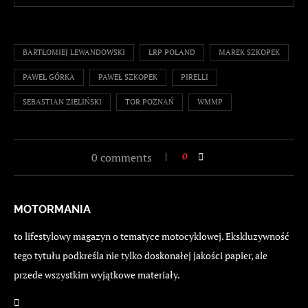
BARTŁOMIEJ LEWANDOWSKI
LRP POLAND
MAREK SZKOPEK
PAWEŁ GÓRKA
PAWEŁ SZKOPEK
PIRELLI
SEBASTIAN ZIELIŃSKI
TOR POZNAŃ
WMMP
0 comments
0
MOTORMANIA
to lifestylowy magazyn o tematyce motocyklowej. Ekskluzywność
tego tytułu podkreśla nie tylko doskonałej jakości papier, ale
przede wszystkim wyjątkowe materiały.