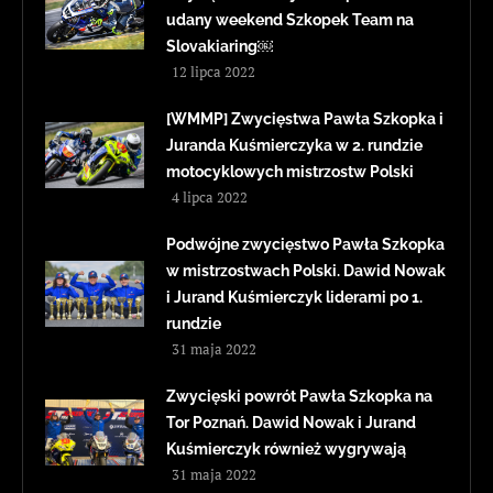
udany weekend Szkopek Team na
Slovakiaring￼
12 lipca 2022
[WMMP] Zwycięstwa Pawła Szkopka i
Juranda Kuśmierczyka w 2. rundzie
motocyklowych mistrzostw Polski
4 lipca 2022
Podwójne zwycięstwo Pawła Szkopka
w mistrzostwach Polski. Dawid Nowak
i Jurand Kuśmierczyk liderami po 1.
rundzie
31 maja 2022
Zwycięski powrót Pawła Szkopka na
Tor Poznań. Dawid Nowak i Jurand
Kuśmierczyk również wygrywają
31 maja 2022