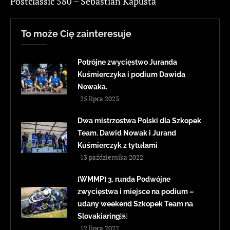
Postclassic 580 – Sebastian Kapusta
To może Cię zainteresuje
Potrójne zwycięstwo Juranda
Kuśmierczyka i podium Dawida
Nowaka.
25 lipca 2023
Dwa mistrzostwa Polski dla Szkopek
Team. Dawid Nowak i Jurand
Kuśmierczyk z tytułami
13 października 2022
[WMMP] 3. runda Podwójne
zwycięstwa i miejsce na podium –
udany weekend Szkopek Team na
Slovakiaring￼
12 lipca 2022