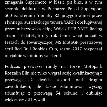
zmagania Supermoto w klasie pit-bike, a w tym
sezonie debiutuje w Pucharze Polski Supersport
300 za sterami Yamahy R3 przygotowanej przez
słynnego, austriackiego tunera YART i obsługiwanej
przez mistrzowską ekipę Wójcik FHP YART Racing
Team. 16-latek, który rok temu wziął udział w
testach do towarzyszącej MŚ MotoGP prestiżowej
serii Red Bull Rookies Cup, sezon 2017 rozpoczął
oficjalnie w miniony weekend.
Podczas pierwszej rundy na torze Motopark
Koszalin Blin nie tylko wygrał sesję kwalifikacyjną z
przewagą aż dwóch sekund nad drugim
zawodnikiem, ale także zdominował wyścig,
triumfując z przewagą 34 sekund i dublując
większość z 21 rywali.