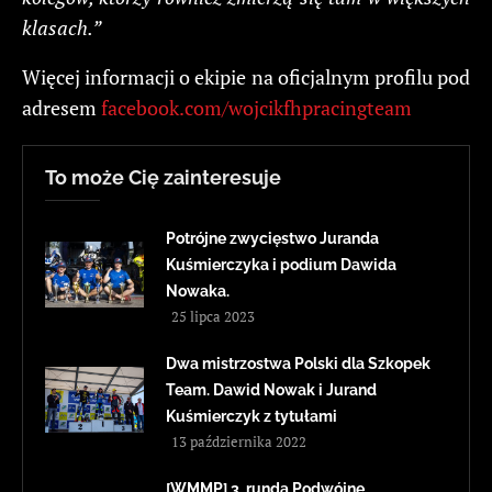
klasach.”
Więcej informacji o ekipie na oficjalnym profilu pod
adresem
facebook.com/wojcikfhpracingteam
To może Cię zainteresuje
Potrójne zwycięstwo Juranda
Kuśmierczyka i podium Dawida
Nowaka.
25 lipca 2023
Dwa mistrzostwa Polski dla Szkopek
Team. Dawid Nowak i Jurand
Kuśmierczyk z tytułami
13 października 2022
[WMMP] 3. runda Podwójne