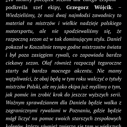
podkreśla szef ekipy,
Grzegorz Wójcik
. –
Wiedzieliśmy, że nasi dwaj najmłodsi zawodnicy to
materiał na mistrzów i wielkie nadzieje polskiego
motorsportu, ale nie spodziewaliśmy się, że
rozpoczną sezon aż w tak dominującym stylu. Daniel
pokazał w Koszalinie tempo godne mistrzostw świata
i był poza zasięgiem rywali, co zapowiada bardzo
ciekawy sezon. Olaf również rozpoczął tegoroczne
starty od bardzo mocnego akcentu. Nie mamy
wątpliwości, że obaj będą w tym roku walczyć o tytuły
mistrzów Polski, ale my jako ekipa już myślimy o tym,
jak pomóc im zrobić krok do jeszcze wyższych serii.
Ważnym sprawdzianem dla Daniela będzie walka z
zagranicznymi rywalami w Poznaniu, gdzie będzie
mógł liczyć na pomoc swoich starszych zespołowych
kolegów, którzy również zmierzą się tam w większych