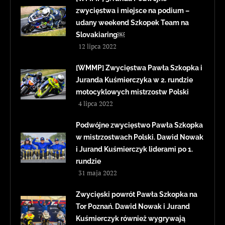
zwycięstwa i miejsce na podium –
udany weekend Szkopek Team na
Slovakiaring￼
12 lipca 2022
[WMMP] Zwycięstwa Pawła Szkopka i
Juranda Kuśmierczyka w 2. rundzie
motocyklowych mistrzostw Polski
4 lipca 2022
Podwójne zwycięstwo Pawła Szkopka
w mistrzostwach Polski. Dawid Nowak
i Jurand Kuśmierczyk liderami po 1.
rundzie
31 maja 2022
Zwycięski powrót Pawła Szkopka na
Tor Poznań. Dawid Nowak i Jurand
Kuśmierczyk również wygrywają