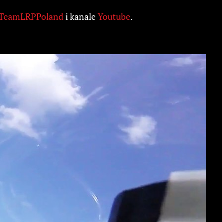
/TeamLRPPoland
i kanale
Youtube
.