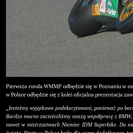
Pierwsza runda WMMP odbędzie się w Poznaniu w osta
w Polsce odbędzie się z kolei oficjalna prezentacja 
„Jesteśmy wyjątkowo podekscytowani, ponieważ po bar
Bardzo mocno zacieśniliśmy naszą współpracę z BMW, dz
nawet w mistrzostwach Niemiec IDM Superbike. Do na
świata. Starty w Polsce będą dla niego dodatkowym tr