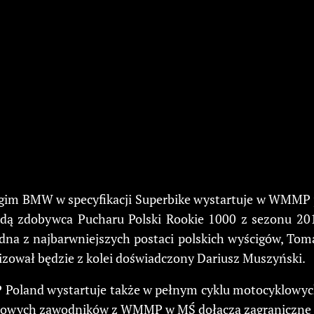
rugim BMW w specyfikacji Superbike wystartuje w WMMP
dą zdobywca Pucharu Polski Rookie 1000 z sezonu 2015
dna z najbarwniejszych postaci polskich wyścigów, Tomas
izował będzie z kolei doświadczony Dariusz Muszyński.
LRP Poland wystartuje także w pełnym cyklu motocyklow
towych zawodników z WMMP w MŚ dołączą zagraniczne g