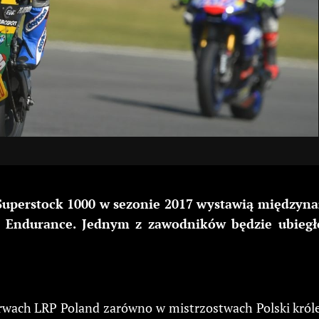
y Superstock 1000 w sezonie 2017 wystawią między
ta Endurance. Jednym z zawodników będzie ubieg
rwach LRP Poland zarówno w mistrzostwach Polski królew