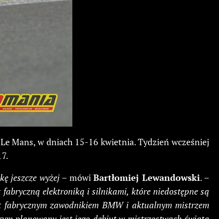
Le Mans, w dniach 15-16 kwietnia. Tydzień wcześniej
17.
ę jeszcze wyżej
– mówi
Bartłomiej Lewandowski
. –
abryczną elektroniką i silnikami, które niedostępne są
est fabrycznym zawodnikiem BMW i aktualnym mistrzem
rym planowany jest jego debiut w mistrzostwach świata