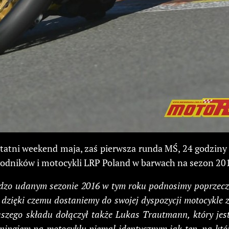
tni weekend maja, zaś pierwsza runda MŚ, 24 godziny 
zawodników i motocykli LRP Poland w barwach na sezon 20
dzo udanym sezonie 2016 w tym roku podnosimy poprzeczk
ięki czemu dostaniemy do swojej dyspozycji motocykle z f
szego składu dołączył także Lukas Trautmann, który j
eningiem na motocyklu niemal identycznym jak ten, na któ