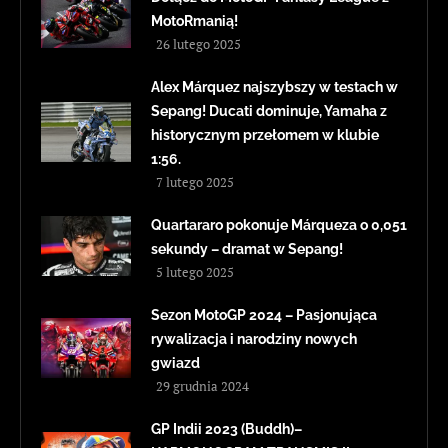
MotoRmanią!
26 lutego 2025
Alex Márquez najszybszy w testach w
Sepang! Ducati dominuje, Yamaha z
historycznym przełomem w klubie
1:56.
7 lutego 2025
Quartararo pokonuje Márqueza o 0,051
sekundy – dramat w Sepang!
5 lutego 2025
Sezon MotoGP 2024 – Pasjonująca
rywalizacja i narodziny nowych
gwiazd
29 grudnia 2024
GP Indii 2023 (Buddh)–