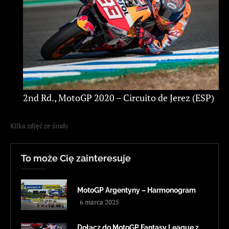
2nd Rd., MotoGP 2020 – Circuito de Jerez (ESP)
Kilka zdjęć ze środy
To może Cię zainteresuje
MotoGP Argentyny – Harmonogram
6 marca 2025
Dołącz do MotoGP Fantasy League z