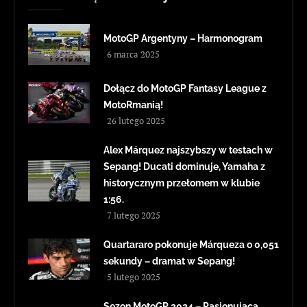
MotoGP Argentyny – Harmonogram
6 marca 2025
Dołącz do MotoGP Fantasy League z
MotoRmanią!
26 lutego 2025
Alex Márquez najszybszy w testach w
Sepang! Ducati dominuje, Yamaha z
historycznym przełomem w klubie
1:56.
7 lutego 2025
Quartararo pokonuje Márqueza o 0,051
sekundy – dramat w Sepang!
5 lutego 2025
Sezon MotoGP 2024 – Pasjonująca