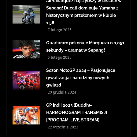
Alex Márquez najszybszy w testach w
Sepang! Ducati dominuje, Yamaha z
historycznym przełomem w klubie
1:56.
7 lutego 2025
Quartararo pokonuje Márqueza o 0,051
sekundy – dramat w Sepang!
5 lutego 2025
Sezon MotoGP 2024 – Pasjonująca
rywalizacja i narodziny nowych
gwiazd
29 grudnia 2024
GP Indii 2023 (Buddh)–
HARMONOGRAM TRANSMISJI
[PROGRAM, LIVE, STREAM]
22 września 2023