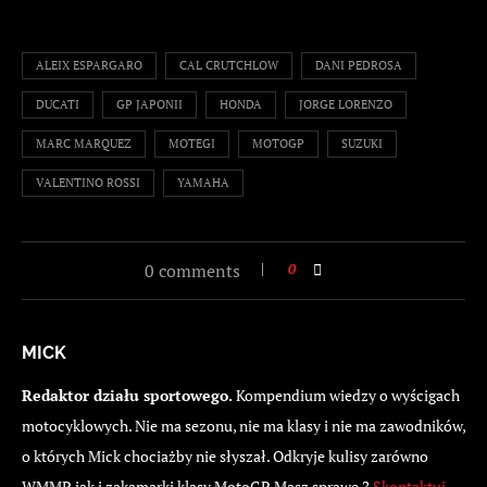
ALEIX ESPARGARO
CAL CRUTCHLOW
DANI PEDROSA
DUCATI
GP JAPONII
HONDA
JORGE LORENZO
MARC MARQUEZ
MOTEGI
MOTOGP
SUZUKI
VALENTINO ROSSI
YAMAHA
0 comments
0
MICK
Redaktor działu sportowego.
Kompendium wiedzy o wyścigach
motocyklowych. Nie ma sezonu, nie ma klasy i nie ma zawodników,
o których Mick chociażby nie słyszał. Odkryje kulisy zarówno
WMMP, jak i zakamarki klasy MotoGP. Masz sprawę ?
Skontaktuj