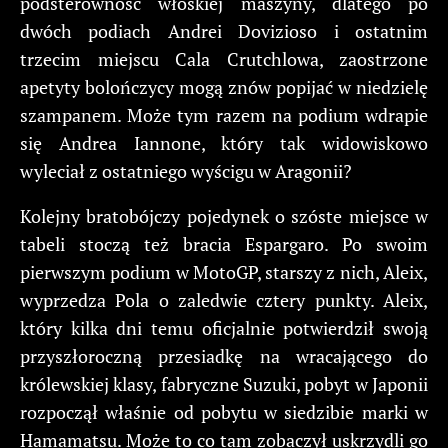
podsterowność włoskiej maszyny, dlatego po
dwóch podiach Andrei Dovizioso i ostatnim
trzecim miejscu Cala Crutchlowa, zaostrzone
apetyty bolończycy mogą znów popijać w niedzielę
szampanem. Może tym razem na podium wdrapie
się Andrea Iannone, który tak widowiskowo
wyleciał z ostatniego wyścigu w Aragonii?
Kolejny bratobójczy pojedynek o szóste miejsce w
tabeli stoczą też bracia Espargaro. Po swoim
pierwszym podium w MotoGP, starszy z nich, Aleix,
wyprzedza Pola o zaledwie cztery punkty. Aleix,
który kilka dni temu oficjalnie potwierdził swoją
przyszłoroczną przesiadkę na wracającego do
królewskiej klasy, fabryczne Suzuki, pobyt w Japonii
rozpoczął właśnie od pobytu w siedzibie marki w
Hamamatsu. Może to co tam zobaczył uskrzydli go