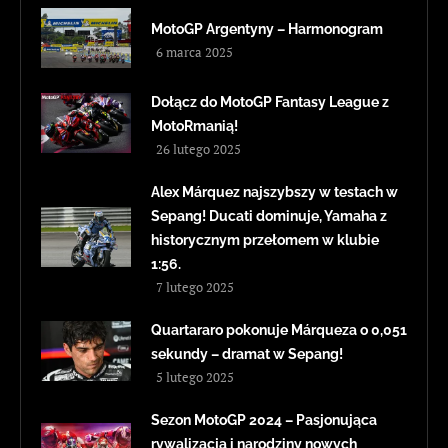
MotoGP Argentyny – Harmonogram
6 marca 2025
Dołącz do MotoGP Fantasy League z
MotoRmanią!
26 lutego 2025
Alex Márquez najszybszy w testach w
Sepang! Ducati dominuje, Yamaha z
historycznym przełomem w klubie
1:56.
7 lutego 2025
Quartararo pokonuje Márqueza o 0,051
sekundy – dramat w Sepang!
5 lutego 2025
Sezon MotoGP 2024 – Pasjonująca
rywalizacja i narodziny nowych