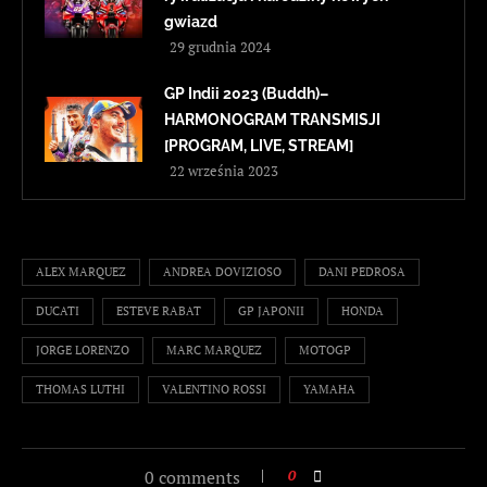
gwiazd
29 grudnia 2024
GP Indii 2023 (Buddh)–
HARMONOGRAM TRANSMISJI
[PROGRAM, LIVE, STREAM]
22 września 2023
ALEX MARQUEZ
ANDREA DOVIZIOSO
DANI PEDROSA
DUCATI
ESTEVE RABAT
GP JAPONII
HONDA
JORGE LORENZO
MARC MARQUEZ
MOTOGP
THOMAS LUTHI
VALENTINO ROSSI
YAMAHA
0 comments
0