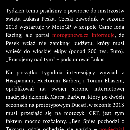
Tydzień temu pisaliśmy o powrocie do mistrzostw
świata Lukasa Peska. Czeski zawodnik w sezonie
2013 wystartuje w MotoGP w zespole Came Ioda
Racing, ale portal
motogpnews.cz informuje
, że
Pesek wciąż nie zamknął budżetu, który musi
wnieść do włoskiej ekipy (ponad 200 tys. Euro).
„Pracujemy nad tym” – podsumował Lukas.
Na początku tygodnia interesujący wywiad z
Hiszpanami, Hectorem Barberą i Tonim Eliasem,
opublikował na swojej stronie internetowej
madrycki dziennik Marca. Barbera, który po dwóch
sezonach na prototypowym Ducati, w sezonie 2013
musi przesiąść się na motocykl CRT, jest tym
faktem mocno rozżalony. „Ben Spies pochodzi z
Teksasu, gdzie odbędzie się wyścig –
powiedział