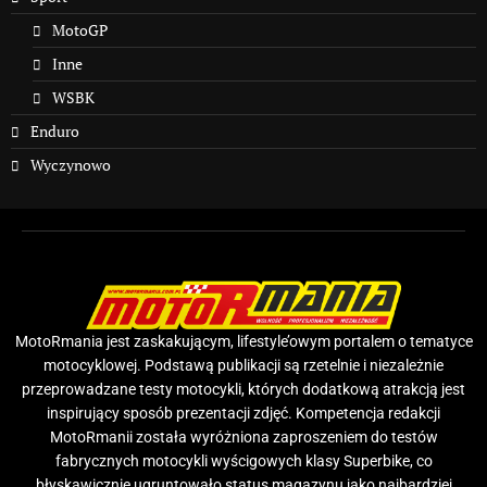
MotoGP
Inne
WSBK
Enduro
Wyczynowo
MotoRmania jest zaskakującym, lifestyle’owym portalem o tematyce
motocyklowej. Podstawą publikacji są rzetelnie i niezależnie
przeprowadzane testy motocykli, których dodatkową atrakcją jest
inspirujący sposób prezentacji zdjęć. Kompetencja redakcji
MotoRmanii została wyróżniona zaproszeniem do testów
fabrycznych motocykli wyścigowych klasy Superbike, co
błyskawicznie ugruntowało status magazynu jako najbardziej