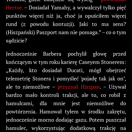
Hector.
– Dosiadał Yamahy, a wywalczył tylko pięć
punktów więcej niż ja, choć ja opuściłem więcej
rund (z powodu kontuzji). Jaki to ma sens?
(Hiszpański) Paszport nam nie pomaga.” – co o tym
sądzicie?
Jednocześnie Barbera pochylił głowę przed
kończącym w tym roku karierę Caseyem Stonerem:
„Każdy, kto dosiadał Ducati, mógł obejrzeć
telemetrię Stonera i pomyśleć 'pojadę tak jak on’,
ale to niemożliwe –
przyznał Hiszpan
. – Używał
bardzo mało kontroli trakcji, ale to, co robił z
hamulcami, dla mnie jest niemożliwe do
powtórzenia. Hamował tyłem w środku zakrętu,
jednocześnie mocno dodając gazu. Potem puszczał
hamulec, wykorzystując dodatkową trakcję na