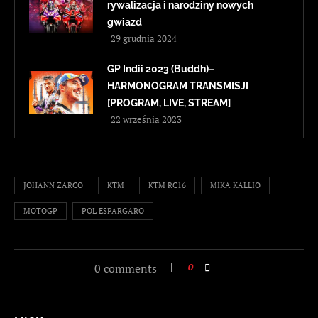
rywalizacja i narodziny nowych
gwiazd
29 grudnia 2024
GP Indii 2023 (Buddh)–
HARMONOGRAM TRANSMISJI
[PROGRAM, LIVE, STREAM]
22 września 2023
JOHANN ZARCO
KTM
KTM RC16
MIKA KALLIO
MOTOGP
POL ESPARGARO
0 comments
0