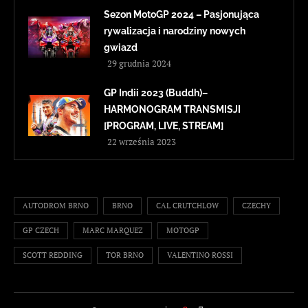
Sezon MotoGP 2024 – Pasjonująca
rywalizacja i narodziny nowych
gwiazd
29 grudnia 2024
GP Indii 2023 (Buddh)–
HARMONOGRAM TRANSMISJI
[PROGRAM, LIVE, STREAM]
22 września 2023
AUTODROM BRNO
BRNO
CAL CRUTCHLOW
CZECHY
GP CZECH
MARC MARQUEZ
MOTOGP
SCOTT REDDING
TOR BRNO
VALENTINO ROSSI