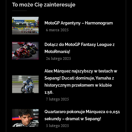
To może Cię zainteresuje
MotoGP Argentyny – Harmonogram
6 marca 2025
Dołącz do MotoGP Fantasy League z
MotoRmanią!
26 lutego 2025
Alex Márquez najszybszy w testach w
Sepang! Ducati dominuje, Yamaha z
historycznym przełomem w klubie
1:56.
7 lutego 2025
Quartararo pokonuje Márqueza o 0,051
sekundy – dramat w Sepang!
5 lutego 2025