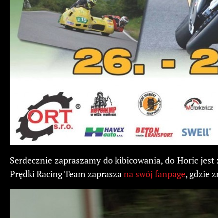
Serdecznie zapraszamy do kibicowania, do Horic jest
Prędki Racing Team zaprasza
na swój fanpage
, gdzie 