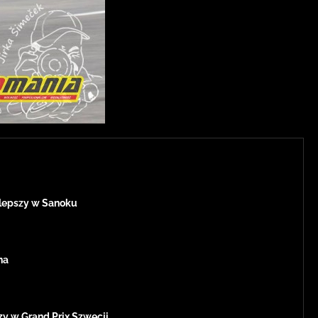
jlepszy w Sanoku
na
zy w Grand Prix Szwecji