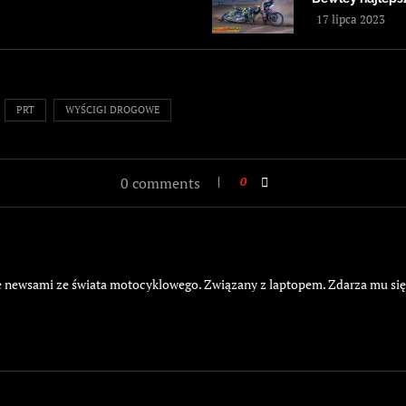
17 lipca 2023
PRT
WYŚCIGI DROGOWE
0 comments
0
żyje newsami ze świata motocyklowego. Związany z laptopem. Zdarza mu si