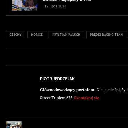
17 lipca 2023
CZECHY
HORICE
KRYSTIAN PALUCH
PRĘDKI RACING TEAM
PIOTR JĘDRZEJAK
Głównodowodzący portalem.
Nie je, nie śpi, 
Street Triplem 675.
Skontaktuj się