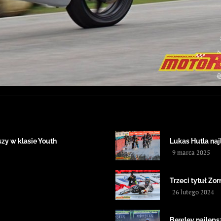
zy w klasie Youth
Lukas Hutla na
9 marca 2025
Trzeci tytuł Zor
26 lutego 2024
Bewley najleps