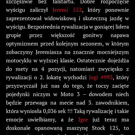
szczęśliwie bez falstartu. Dobre rozpoczęcie
wyścigu zaliczył
Jeremi 552
, który ponownie
zaprezentował widowiskową i skuteczną jazdę w
wyścigu. Bezpośrednia rywalizacja w goniącej lidera
grupie przez większość gonitwy napawa
optymizmem przed kolejnym sezonem, w którym
zobaczymy Jeremiasza na znacznie mocniejszym
motocyklu w wyższej klasie. Ostatecznie dojeżdża
do mety na 4 pozycji, natomiast zwycięsko z
rywalizacji o 2. lokatę wychodzi
Jogi #993
, który
przyzwyczaił już nas do tego, że toczy zacięte
pojedynki niczym w Moto 3 – dowodem niech
będzie przewaga na mecie nad 3. zawodnikiem,
która wyniosła 0,036 sek !!! Taką rywalizację i takie
emocje uwielbiamy, a że
Igor
już teraz ma
doskonale opanowaną maszynę Stock 125, to