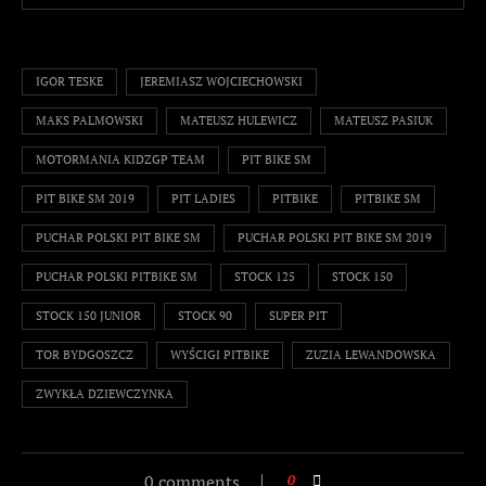
IGOR TESKE
JEREMIASZ WOJCIECHOWSKI
MAKS PALMOWSKI
MATEUSZ HULEWICZ
MATEUSZ PASIUK
MOTORMANIA KIDZGP TEAM
PIT BIKE SM
PIT BIKE SM 2019
PIT LADIES
PITBIKE
PITBIKE SM
PUCHAR POLSKI PIT BIKE SM
PUCHAR POLSKI PIT BIKE SM 2019
PUCHAR POLSKI PITBIKE SM
STOCK 125
STOCK 150
STOCK 150 JUNIOR
STOCK 90
SUPER PIT
TOR BYDGOSZCZ
WYŚCIGI PITBIKE
ZUZIA LEWANDOWSKA
ZWYKŁA DZIEWCZYNKA
0 comments
0