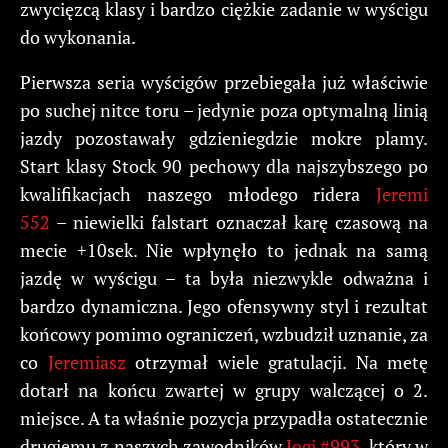
zwycięzcą klasy i bardzo ciężkie zadanie w wyścigu
do wykonania.
Pierwsza seria wyścigów przebiegała już właściwie
po suchej nitce toru – jedynie poza optymalną linią
jazdy pozostawały gdzieniegdzie mokre plamy.
Start klasy Stock 90 pechowy dla najszybszego po
kwalifikacjach naszego młodego ridera
Jeremi
552
– niewielki falstart oznaczał karę czasową na
mecie +10sek. Nie wpłynęło to jednak na samą
jazdę w wyścigu – ta była niezwykle odważna i
bardzo dynamiczna. Jego ofensywny styl i rezultat
końcowy pomimo ograniczeń, wzbudził uznanie, za
co
Jeremiasz
otrzymał wiele gratulacji. Na metę
dotarł na końcu zwartej w grupy walczącej o 2.
miejsce. A ta właśnie pozycja przypadła ostatecznie
drugiemu z naszych zawodników
Jogi #993
, który w