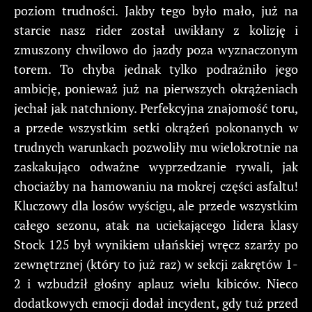
poziom trudności. Jakby tego było mało, już na
starcie nasz rider został uwikłany z kolizję i
zmuszony chwilowo do jazdy poza wyznaczonym
torem. To chyba jednak tylko podrażniło jego
ambicję, ponieważ już na pierwszych okrążeniach
jechał jak natchniony. Perfekcyjna znajomość toru,
a przede wszystkim setki okrążeń pokonanych w
trudnych warunkach pozwoliły mu wielokrotnie na
zaskakująco odważne wyprzedzanie rywali, jak
chociażby na hamowaniu na mokrej części asfaltu!
Kluczowy dla losów wyścigu, ale przede wszystkim
całego sezonu, atak na uciekającego lidera klasy
Stock 125 był wynikiem ułańskiej wręcz szarży po
zewnętrznej (który to już raz) w sekcji zakrętów 1-
2 i wzbudził głośny aplauz wielu kibiców. Nieco
dodatkowych emocji dodał incydent, gdy tuż przed