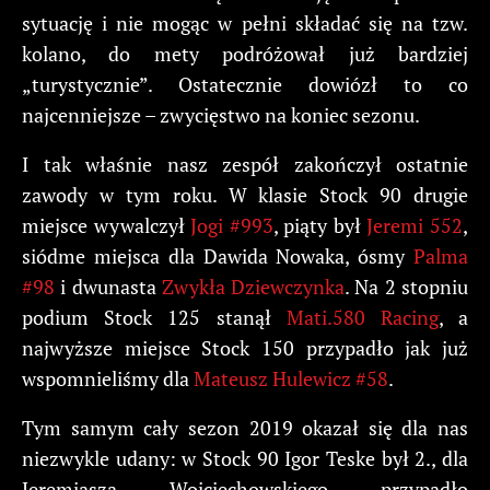
sytuację i nie mogąc w pełni składać się na tzw.
kolano, do mety podróżował już bardziej
„turystycznie”. Ostatecznie dowiózł to co
najcenniejsze – zwycięstwo na koniec sezonu.
I tak właśnie nasz zespół zakończył ostatnie
zawody w tym roku. W klasie Stock 90 drugie
miejsce wywalczył
Jogi #993
, piąty był
Jeremi 552
,
siódme miejsca dla Dawida Nowaka, ósmy
Palma
#98
i dwunasta
Zwykła Dziewczynka
. Na 2 stopniu
podium Stock 125 stanął
Mati.580 Racing
, a
najwyższe miejsce Stock 150 przypadło jak już
wspomnieliśmy dla
Mateusz Hulewicz #58
.
Tym samym cały sezon 2019 okazał się dla nas
niezwykle udany: w Stock 90 Igor Teske był 2., dla
Jeremiasza Wojciechowskiego przypadło