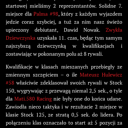
startowej mieliśmy 2 reprezentantów. Solidne 7.
miejsce dla
Palma #98
, który z każdym wyjazdem
jedzie coraz szybciej, a tuż za nim nasz świeżo
upieczony debiutant, Dawid Nowak.
Zwykła
Dziewczynka
uzyskała 11. czas, będąc tym samym
najszybszą dziewczynką w kwalifikacjach i
zostawiając w pokonanym polu aż 8 rywali.
Kwalifikacje w klasach mieszanych przebiegły ze
zmiennym szczęściem – o ile
Mateusz Hulewicz
#58
właściwie zdeklasował swoich rywali w Stock
150, wygrywając z przewagą niemal 2,5 sek., o tyle
dla
Mati.580 Racing
nie były one do końca udane.
Zawiodła nieco taktyka i w rezultacie 2 miejsce w
klasie Stock 125, ze stratą 0,5 sek. do lidera. Po
połączeniu klas oznaczało to start aż 5 pozycji za