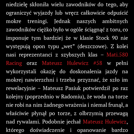
niedzielę skłoniła wielu zawodników do tego, aby
ograniczyć wyjazdy lub wręcz całkowicie odpuścić
mokre treningi. Jednak naszych ambitnych
zawodników ciężko było w ogóle ściągnąć z toru, co
imponuje tym bardziej że w klasie Stock 90 nie
występują opon typu „wet” (deszczowe). Z kolei
nasi reprezentanci z szybszych klas –
Mati.580
Racing
oraz
Mateusz Hulewicz #58
w pełni
wykorzystali okazję do doskonalenia jazdy na
mokrej nawierzchni i trzeba przyznać, że szło im
rewelacyjnie – Mateusz Pasiuk potwierdził po raz
kolejny (poprzednio w Radomiu), że woda na torze
nie robi na nim żadnego wrażenia i niemal frunął, a
właściwie płynął po torze, z olbrzymią przewagą
nad rywalami. Podobnie jechał
Mateusz Hulewicz
,
którego doświadczenie i opanowanie bardzo