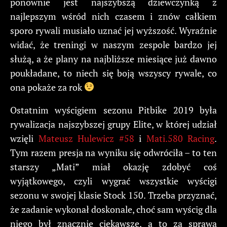
ponownie jest najszybszą dziewczynką z
najlepszym wśród nich czasem i znów całkiem
sporo rywali musiało uznać jej wyższość. Wyraźnie
widać, że treningi w naszym zespole bardzo jej
służą, a że plany na najbliższe miesiące już dawno
poukładane, to niech się boją wszyscy rywale, co
ona pokaże za rok
Ostatnim wyścigiem sezonu Pitbike 2019 była
rywalizacja najszybszej grupy Elite, w której udział
wzięli
Mateusz Hulewicz #58
i
Mati.580 Racing
.
Tym razem presja na wyniku się odwróciła – to ten
starszy „Mati” miał okazję zdobyć coś
wyjątkowego, czyli wygrać wszystkie wyścigi
sezonu w swojej klasie Stock 150. Trzeba przyznać,
że zadanie wykonał doskonale, choć sam wyścig dla
niego był znacznie ciekawsze, a to za sprawą