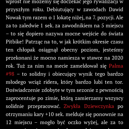
wprost nie możemy się doczekać jego rywalizacji w
przyszłym roku. Debiutujący w zawodach Dawid
Nowak tym razem o 1 lokatę niżej, na 7. pozycji. Ale
za to zaledwie 1 sek. za zawodnikiem na 5 miejscu
– to się dopiero nazywa mocne wejście do świata
Pitbike! Patrząc na to, w jak krótkim okresie czasu
ten chłopak osiągnął obecny poziom, jesteśmy
przekonani że mocno namiesza w stawce na 2020
rok. Tuż za nim na mecie zameldował się
Palma
#98
– to solidny i obiecujący wynik tego bardzo
młodego wciąż ridera, który bardzo lubi ten tor.
Doświadczenie zdobyte w tym sezonie z pewnością
zaprocentuje po zimie, którą zamierzamy wszyscy
solidnie przepracować.
Zwykła Dziewczynka
po
otrzymaniu kary +10 sek. melduje się ponownie na
12 miejscu – mogło być oczko wyżej, ale za to