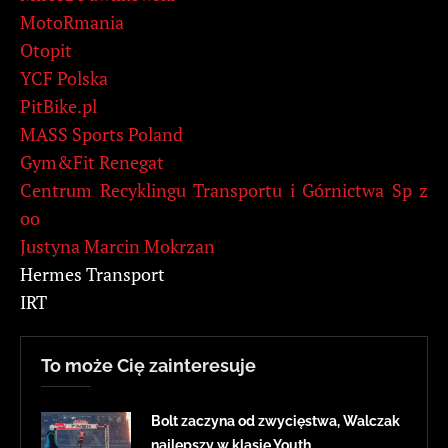
MotoRmania
Otopit
YCF Polska
PitBike.pl
MASS Sports Poland
Gym&Fit Renegat
Centrum Recyklingu Transportu i Górnictwa Sp z
oo
Justyna Marcin Mokrzan
Hermes Transport
IRT
To może Cię zainteresuje
Bolt zaczyna od zwycięstwa, Walczak
najlepszy w klasie Youth