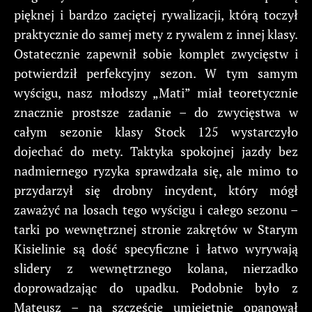
pięknej i bardzo zaciętej rywalizacji, którą toczył
praktycznie do samej mety z rywalem z innej klasy.
Ostatecznie zapewnił sobie komplet zwycięstw i
potwierdził perfekcyjny sezon. W tym samym
wyścigu, nasz młodszy „Mati” miał teoretycznie
znacznie prostsze zadanie – do zwycięstwa w
całym sezonie klasy Stock 125 wystarczyło
dojechać do mety. Taktyka spokojnej jazdy bez
nadmiernego ryzyka sprawdzała się, ale mimo to
przydarzył się drobny incydent, który mógł
zaważyć na losach tego wyścigu i całego sezonu –
tarki po wewnętrznej stronie zakrętów w Starym
Kisielinie są dość specyficzne i łatwo wyrywają
slidery z wewnętrznego kolana, nierzadko
doprowadzając do upadku. Podobnie było z
Mateusz – na szczęście umiejętnie opanował