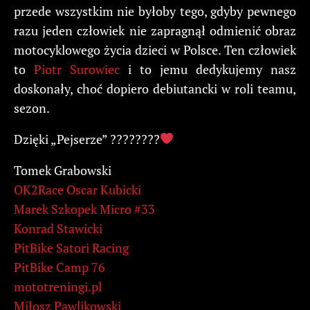
przede wszystkim nie byłoby tego, gdyby pewnego
razu jeden człowiek nie zapragnął odmienić obraz
motocyklowego życia dzieci w Polsce. Ten człowiek
to
Piotr Surowiec
i to jemu dedykujemy nasz
doskonały, choć dopiero debiutancki w roli teamu,
sezon.
Dzięki „Pejserze”
????
????
Tomek Grabowski
OK2Race Oscar Kubicki
Marek Szkopek Micro #33
Konrad Stawicki
PitBike Satori Racing
PitBike Camp 76
mototreningi.pl
Miłosz Pawlikowski