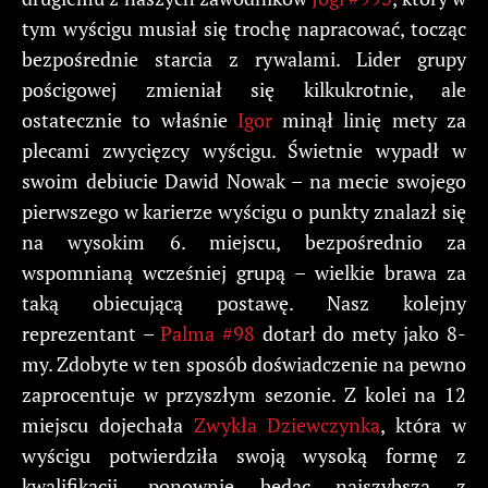
tym wyścigu musiał się trochę napracować, tocząc
bezpośrednie starcia z rywalami. Lider grupy
pościgowej zmieniał się kilkukrotnie, ale
ostatecznie to właśnie
Igor
minął linię mety za
plecami zwycięzcy wyścigu. Świetnie wypadł w
swoim debiucie Dawid Nowak – na mecie swojego
pierwszego w karierze wyścigu o punkty znalazł się
na wysokim 6. miejscu, bezpośrednio za
wspomnianą wcześniej grupą – wielkie brawa za
taką obiecującą postawę. Nasz kolejny
reprezentant –
Palma #98
dotarł do mety jako 8-
my. Zdobyte w ten sposób doświadczenie na pewno
zaprocentuje w przyszłym sezonie. Z kolei na 12
miejscu dojechała
Zwykła Dziewczynka
, która w
wyścigu potwierdziła swoją wysoką formę z
kwalifikacji, ponownie będąc najszybszą z