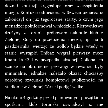
doznał kontuzji kręgosłupa oraz wstrząśnienia
mózgu. Kontuzja odniesiona w Szwecji oznacza iż
zakończył on już tegoroczne starty, o czym jego
menadżer poinformował w niedzielę. Kierownictwo
drużyny z Torunia próbowało nakłonić klub z
Zielonej Góry do przełożenia meczu, np. na 6
października, wierząc że Gollob będzie wtedy w
stanie wystąpić. Unibax wygrał pierwszy mecz
finału 46:43 i w przypadku absencji Golloba ich
szanse na obronienie przewagi w rewanżu były
minimalne, jednakże należało okazać chociażby
odrobinę szacunku kompletowi publiczności na
stadionie w Zielonej Górze i podjąć walkę.
Na około 4 godziny przed planowanym początkiem
spotkania klub toruński oświadczył iż nie