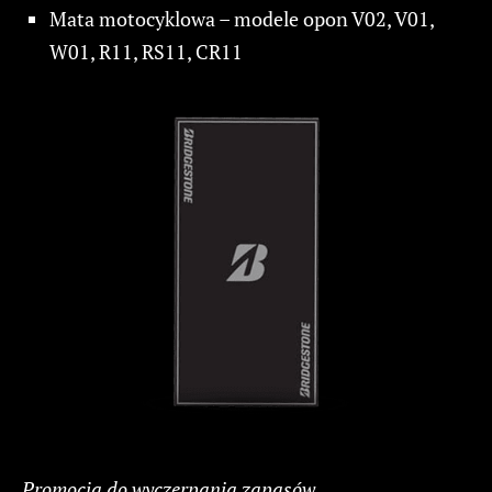
Mata motocyklowa – modele opon V02, V01,
W01, R11, RS11, CR11
Promocja do wyczerpania zapasów.