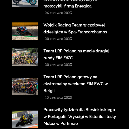
motocykli, firmą Energica
26 czerwca 2023
Wójcik Racing Team w czołowej
dziesiątce w Spa-Francorchamps
20 czerwca 2023
Team LRP Poland na mecie drugiej
rundy FIM EWC
20 czerwca 2023
Team LRP Poland gotowy na
ekstremalny weekend FIM EWC w
Belgii
15 czerwca 2023
Pracowity tydzień dla Biesiekirskiego
w Portugalii: Wyścigi w Estorilu i testy
Moto2 w Portimao