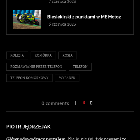
7 czerwca 2023
Biesiekirski z punktami w ME Moto2
5 czerwca 2023
KOLIZJA
KOMÓRKA
ROSJA
ROZMAWIANIE PRZEZ TELEFON
TELEFON
TELEFON KOMÓRKOWY
WYPADEK
0 comments
0
PIOTR JĘDRZEJAK
Głównodowodzący portalem.
Nie je, nie śpi, żyje newsami ze