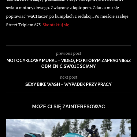
świata motocyklowego. Związany z laptopem. Zdarza mu się
poprawiać "waCHacze" po kumplach z redakcji. Po mieście szaleje
Street Triplem 675.
Skontaktuj się
previous post
MOTOCYKLOWY MURAL – VIDEO, PO KTÓRYM ZAPRAGNIESZ
ODMIENIĆ SWOJE ŚCIANY
next post
SEXY BIKE WASH – WYPADEK PRZY PRACY
MOŻE CI SIĘ ZAINTERESOWAĆ