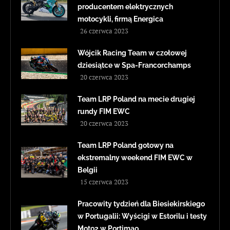
producentem elektrycznych
motocykli, firmą Energica
26 czerwca 2023
Wójcik Racing Team w czołowej
dziesiątce w Spa-Francorchamps
20 czerwca 2023
Team LRP Poland na mecie drugiej
rundy FIM EWC
20 czerwca 2023
Team LRP Poland gotowy na
ekstremalny weekend FIM EWC w
Belgii
15 czerwca 2023
Pracowity tydzień dla Biesiekirskiego
w Portugalii: Wyścigi w Estorilu i testy
Moto2 w Portimao