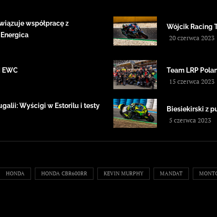
wiązuje współpracę z
Wójcik Racing 
 Energica
20 czerwca 2023
IM EWC
Team LRP Polan
15 czerwca 2023
alii: Wyścigi w Estorilu i testy
Biesiekirski z
5 czerwca 2023
HONDA
HONDA CBR600RR
KEVIN MURPHY
MANDAT
MONT