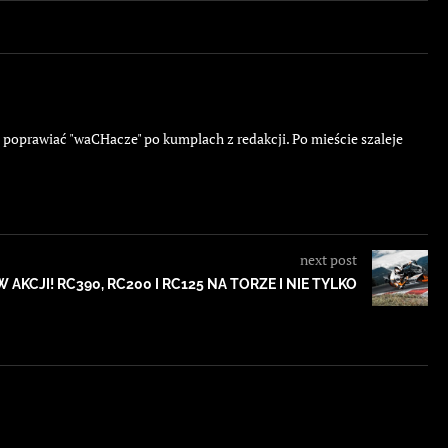
ę poprawiać "waCHacze" po kumplach z redakcji. Po mieście szaleje
next post
AKCJI! RC390, RC200 I RC125 NA TORZE I NIE TYLKO