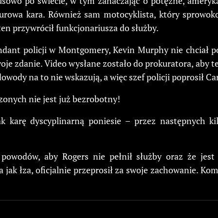
usowo po świecie, w tym zahaczając o potężne, ameryk
urowa kara. Również sam motocyklista, który sprowokow
 ten przywrócił funkcjonariusza do służby.
ndant policji w Montgomery, Kevin Murphy nie chciał 
swoje zdanie. Video wysłane zostało do prokuratora, aby t
wody na to nie wskazują, a więc szef policji poprosił Ca
zonych nie jest już bezrobotny!
k karę dyscyplinarną poniesie – przez następnych ki
owodów, aby Rogers nie pełnił służby oraz że jest 
ta jak łza, oficjalnie przeprosił za swoje zachowanie. K