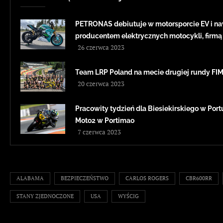
PETRONAS debiutuje w motorsporcie EV i na
producentem elektrycznych motocykli, firmą
26 czerwca 2023
Team LRP Poland na mecie drugiej rundy F
20 czerwca 2023
Pracowity tydzień dla Biesiekirskiego w Portug
Moto2 w Portimao
7 czerwca 2023
ALABAMA
BEZPIECZEŃSTWO
CARLOS ROGERS
CBR600RR
STANY ZJEDNOCZONE
USA
WYŚCIG