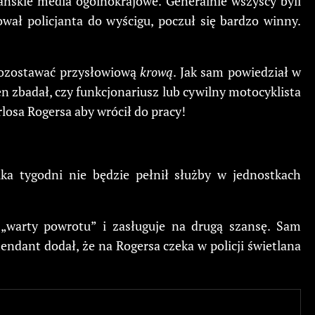
ańskie media ogólnokrajowe. Generalnie wszyscy byli
ał policjanta do wyścigu, poczuł się bardzo winny.
pozostawać przysłowiową
krową
. Jak sam powiedział w
en zbadał, czy funkcjonariusz lub cywilny motocyklista
rlosa Rogersa aby wrócił do pracy!
lka tygodni nie będzie pełnił służby w jednostkach
„warty powrotu” i zasługuje na drugą szansę. Sam
omendant dodał, że na Rogersa czeka w policji świetlana