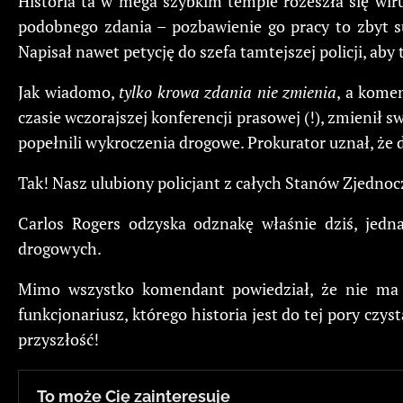
Historia ta w mega szybkim tempie rozeszła się wir
podobnego zdania – pozbawienie go pracy to zbyt s
Napisał nawet petycję do szefa tamtejszej policji, aby
Jak wiadomo,
tylko krowa zdania nie zmienia
, a kome
czasie wczorajszej konferencji prasowej (!), zmienił 
popełnili wykroczenia drogowe. Prokurator uznał, że do
Tak! Nasz ulubiony policjant z całych Stanów Zjednoc
Carlos Rogers odzyska odznakę właśnie dziś, jedna
drogowych.
Mimo wszystko komendant powiedział, że nie ma p
funkcjonariusz, którego historia jest do tej pory czys
przyszłość!
To może Cię zainteresuje