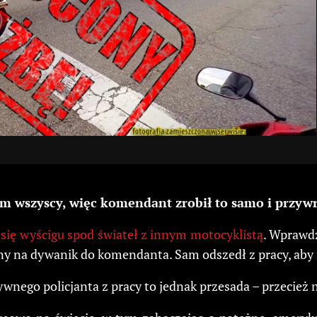
nim
wszyscy
, więc komendant zrobił to samo i przywr
 się wyścigu spod świateł z innym motocyklistą
. Wprawdz
ny na dywanik do komendanta. Sam odszedł z pracy, aby 
nego policjanta z pracy to jednak przesada – przecież ni