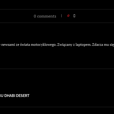
0 comments
0
żyje newsami ze świata motocyklowego. Związany z laptopem. Zdarza mu si
BU DHABI DESERT