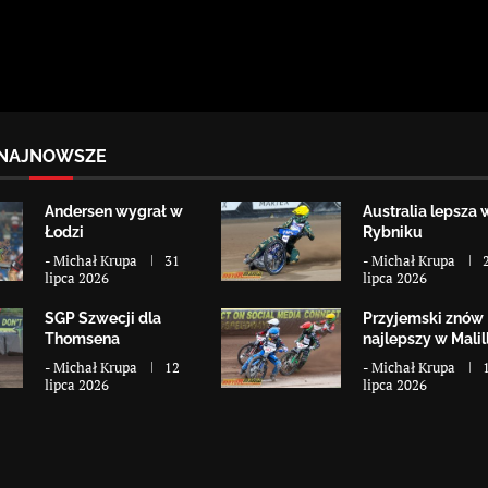
NAJNOWSZE
Andersen wygrał w
Australia lepsza 
Łodzi
Rybniku
-
Michał Krupa
31
-
Michał Krupa
lipca 2026
lipca 2026
SGP Szwecji dla
Przyjemski znów
Thomsena
najlepszy w Malill
-
Michał Krupa
12
-
Michał Krupa
lipca 2026
lipca 2026