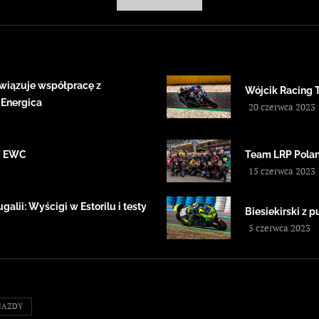
wiązuje współpracę z
Wójcik Racing 
 Energica
20 czerwca 2023
IM EWC
Team LRP Polan
15 czerwca 2023
alii: Wyścigi w Estorilu i testy
Biesiekirski z
5 czerwca 2023
JAZDY