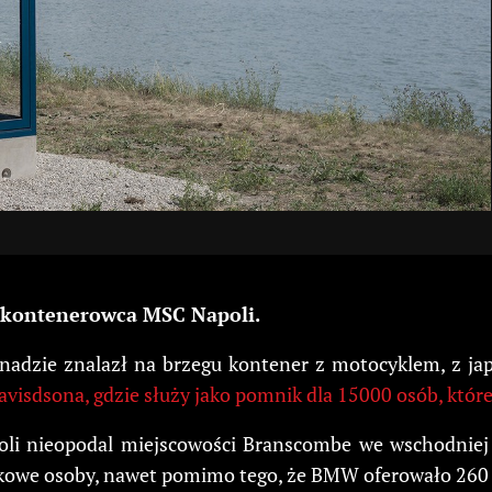
 kontenerowca MSC Napoli.
anadzie znalazł na brzegu kontener z motocyklem, z japo
sdsona, gdzie służy jako pomnik dla 15000 osób, które s
li nieopodal miejscowości Branscombe we wschodniej A
dkowe osoby, nawet pomimo tego, że BMW oferowało 260