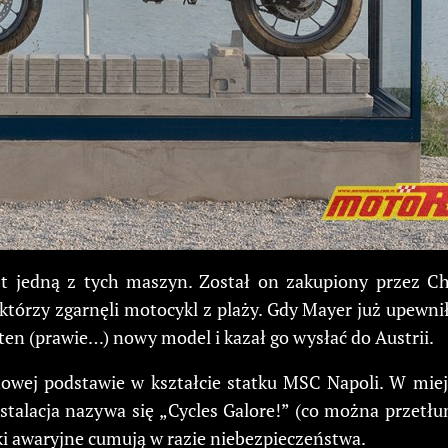
 jest jedną z tych maszyn. Został on zakupiony przez 
którzy zgarnęli motocykl z plaży. Gdy Mayer już upewnił
ten (prawie…) nowy model i kazał go wysłać do Austrii.
ej podstawie w kształcie statku MSC Napoli. W miejscu
stalacja nazywa się „Cycles Galore!” (co można przetłum
tki awaryjne cumują w razie niebezpieczeństwa.