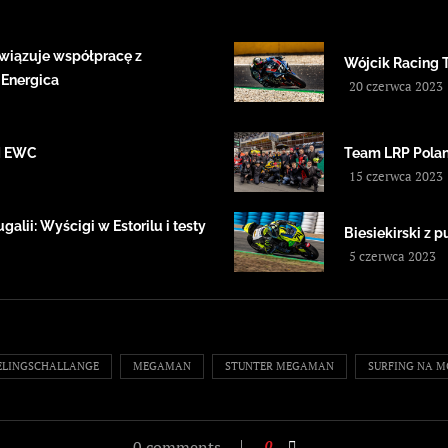
wiązuje współpracę z
Wójcik Racing 
 Energica
20 czerwca 2023
IM EWC
Team LRP Polan
15 czerwca 2023
alii: Wyścigi w Estorilu i testy
Biesiekirski z
5 czerwca 2023
ELINGSCHALLANGE
MEGAMAN
STUNTER MEGAMAN
SURFING NA 
0 comments
0