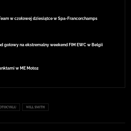
Team w czołowej dziesiątce w Spa-Francorchamps
d gotowy na ekstremalny weekend FIM EWC w Belgii
 punktami w ME Moto2
MOTOCYKLU
WILL SMITH