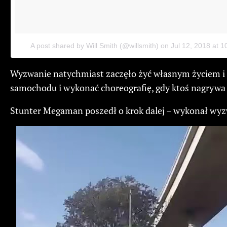
A post shared by Will Smith (@willsmith)
on
Jul 12, 2018 at 
Wyzwanie natychmiast zaczęło żyć własnym życiem i r
samochodu i wykonać choreografię, gdy ktoś nagrywa 
Stunter Megaman poszedł o krok dalej – wykonał wyzw