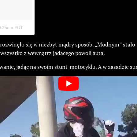
10:25am PDT
ozwinęło się w niezbyt mądry sposób. „Modnym” stało się
wszystko z wewnątrz jadącego powoli auta.
anie, jadąc na swoim stunt-motocyklu. A w zasadzie surf