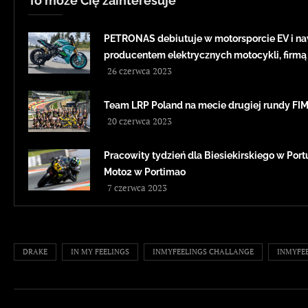
To może Cię zainteresuje
PETRONAS debiutuje w motorsporcie EV i na
producentem elektrycznych motocykli, firmą
26 czerwca 2023
Team LRP Poland na mecie drugiej rundy F
20 czerwca 2023
Pracowity tydzień dla Biesiekirskiego w Portug
Moto2 w Portimao
7 czerwca 2023
DRAKE
IN MY FEELINGS
INMYFEELINGS CHALLANGE
INMYFE