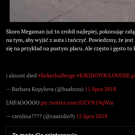
Skoro Megaman już to zrobił najlepiej, pokonując całą
na tym, aby wyjść z auta i tańczyć. Powiedzmy, że jest
się na przykład na pustym placu. Ale często i gęsto to
i almost died
#Kekechallenge
#KIKIDOYOULOVEME
p
— Barbara Kopylova (@baabsxx)
15 lipca 2018
LMFAOOOOO
pic.twitter.com/iUCVN19qWm
— carolina???? (@caarolin9)
15 lipca 2018