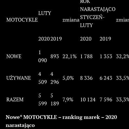
ROK
NARASTAJĄCO
LUTY
STYCZEŃ-
MOTOCYKLE
zmiana
zmia
LUTY
2020
2019
2020
2019
1
NOWE
893
22,1%
1 788
1 353
32,2
090
4
4
UŻYWANE
5,0%
8 336
6 243
33,5
509
296
5
5
RAZEM
7,9%
10 124
7 596
33,3
599
189
Nowe* MOTOCYKLE – ranking marek – 2020
narastająco