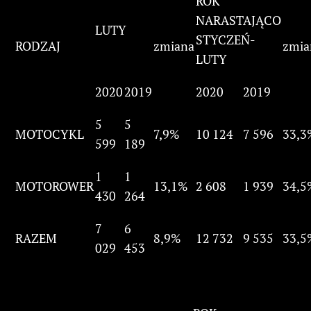
ROK
NARASTAJĄCO
LUTY
STYCZEŃ-
RODZAJ
zmiana
zmia
LUTY
2020
2019
2020
2019
5
5
MOTOCYKL
7,9%
10 124
7 596
33,3
599
189
1
1
MOTOROWER
13,1%
2 608
1 939
34,5
430
264
7
6
RAZEM
8,9%
12 732
9 535
33,5
029
453