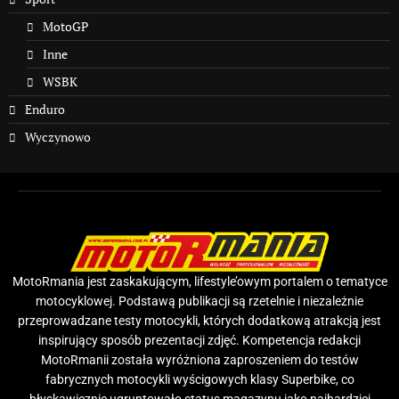
MotoGP
Inne
WSBK
Enduro
Wyczynowo
MotoRmania jest zaskakującym, lifestyle’owym portalem o tematyce
motocyklowej. Podstawą publikacji są rzetelnie i niezależnie
przeprowadzane testy motocykli, których dodatkową atrakcją jest
inspirujący sposób prezentacji zdjęć. Kompetencja redakcji
MotoRmanii została wyróżniona zaproszeniem do testów
fabrycznych motocykli wyścigowych klasy Superbike, co
błyskawicznie ugruntowało status magazynu jako najbardziej