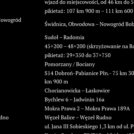
wjazd do miejscowości, od 46 km do 
pikietaż: 107 km 900 m – 111 km 600
Nowogród
Świdnica, Obwodowa – Nowogród Bobr
Sudoł – Radomia
45+200 – 48+200 (skrzyżowanie na R
pikietaż: 29+350 do 37+750
Pomorzany / Bociany
S14 Dobroń-Pabianice Płn.- 75 km 30
km 900 m
Chocianowicka – Łaskowice
Bychlew 6 – Jadwinin 16a
Mokra Prawa 2 – Mokra Prawa 189A
udno
Węzeł Balice – Węzeł Rudno
ul. Jana III Sobieskiego 1,3 km od ul.