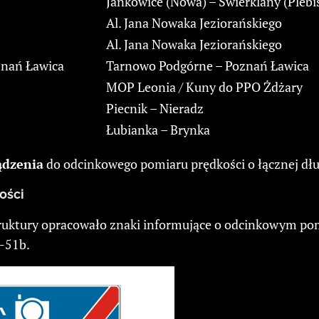
Jankowice (Nowa) – Świerklany (Plebi
Al. Jana Nowaka Jeziorańskiego
Al. Jana Nowaka Jeziorańskiego
znań Ławica
Tarnowo Podgórne – Poznań Ławica
MOP Leonia / Kuny do PPO Żdżary
Piecnik – Nieradz
Łubianka – Brynka
ądzenia
do odcinkowego pomiaru prędkości o łącznej dł
ości
ruktury opracowało znaki informujące o odcinkowym pom
D-51b.