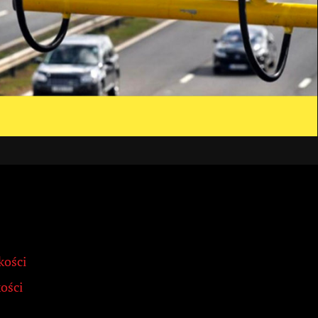
kości
ości