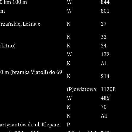
50 km 100 m
W
844
 m
W
801
zańskie, Leśna 6
K
27
K
32
okitno)
K
24
W
132
K
A1
0 m (bramka Viatoll) do 69
K
S14
(P)owiatowa
1120E
W
485
K
70
K
A4
 Partyzantów do ul. Kleparz
P