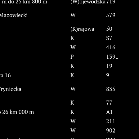
 m do 25 km 800 m
(W)ojewódzka
719
 Mazowiecki
W
579
(K)rajowa
50
K
S7
W
416
P
1391
K
19
ka 16
K
9
ryniecka
W
835
K
77
o 26 km 000 m
K
A1
W
211
W
902