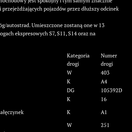
amochodowy jest spokojny i tym samym znacznie
i przejeżdżających pojazdów przez dłuższy odcinek
óg/autostrad. Umieszczone zostaną one w 13
ogach ekspresowych S7, S11, S14 oraz na
Kategoria
Numer
drogi
drogi
W
403
K
A4
DG
105392D
K
16
ałęczynek
K
A1
W
251