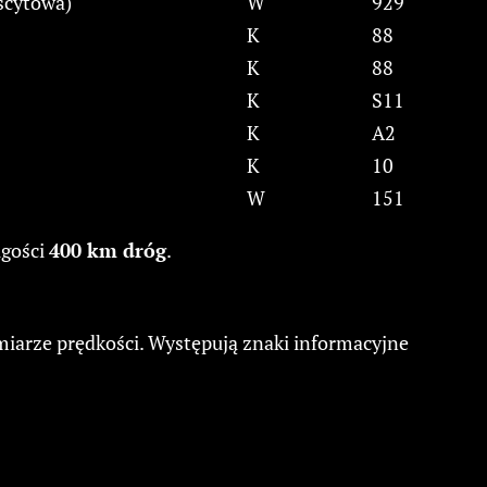
scytowa)
W
929
K
88
K
88
K
S11
K
A2
K
10
W
151
ugości
400 km dróg
.
iarze prędkości. Występują znaki informacyjne