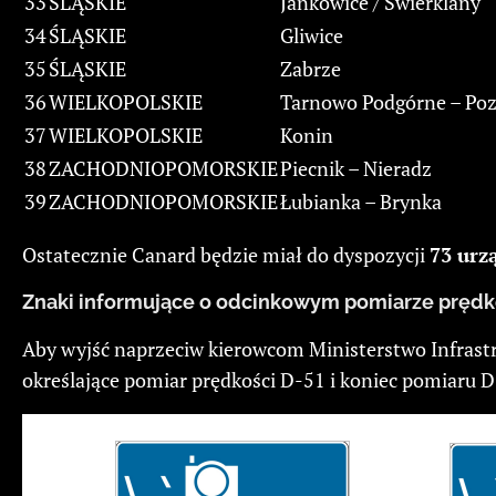
33
ŚLĄSKIE
Jankowice / Świerklany
34
ŚLĄSKIE
Gliwice
35
ŚLĄSKIE
Zabrze
36
WIELKOPOLSKIE
Tarnowo Podgórne – Po
37
WIELKOPOLSKIE
Konin
38
ZACHODNIOPOMORSKIE
Piecnik – Nieradz
39
ZACHODNIOPOMORSKIE
Łubianka – Brynka
Ostatecznie Canard będzie miał do dyspozycji
73 urz
Znaki informujące o odcinkowym pomiarze prędk
Aby wyjść naprzeciw kierowcom Ministerstwo Infrast
określające pomiar prędkości D-51 i koniec pomiaru 