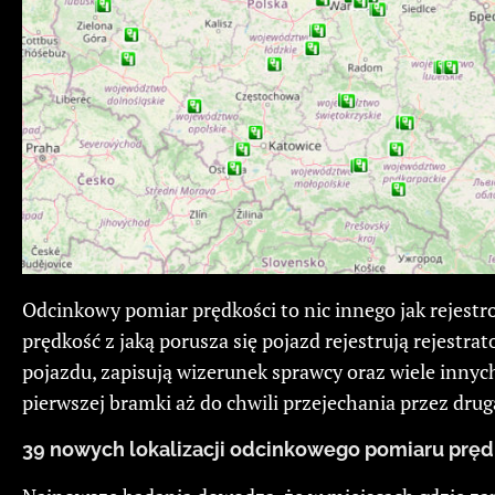
Odcinkowy pomiar prędkości to nic innego jak rejest
prędkość z jaką porusza się pojazd rejestrują rejestr
pojazdu, zapisują wizerunek sprawcy oraz wiele innyc
pierwszej bramki aż do chwili przejechania przez dru
39 nowych lokalizacji odcinkowego pomiaru pręd