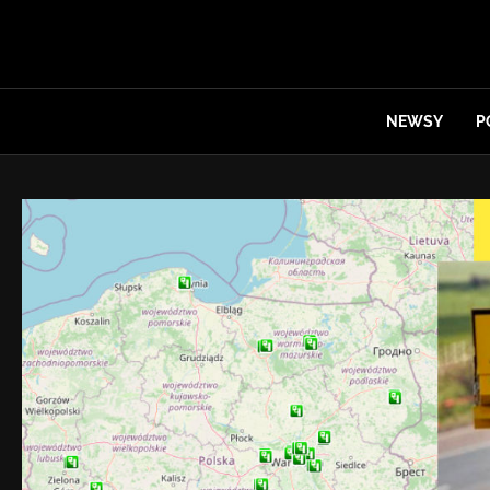
NEWSY
P