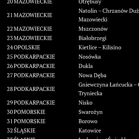
20
MAZOWIECKIE
Otrębusy
Natolin – Chrzanów Duż
21
MAZOWIECKIE
Mazowiecki
22
MAZOWIECKIE
Mszczonów
23
MAZOWIECKIE
Białobrzegi
24
OPOLSKIE
Kietlice – Kilisino
25
PODKARPACKIE
Nosówka
26
PODKARPACKIE
Dukla
27
PODKARPACKIE
Nowa Dęba
Gniewczyna Łańcucka –
28
PODKARPACKIE
Tryniecka
29
PODKARPACKIE
Nisko
30
POMORSKIE
Swarożyn
31
POMORSKIE
Borowo
32
ŚLĄSKIE
Katowice