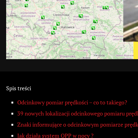
Spis treści
Odcinkowy pomiar prędkości – co to takiego?
39 nowych lokalizacji odcinkowego pomiaru pręd
Znaki informujące o odcinkowym pomiarze prędk
Jak działa system OPP w nocy ?