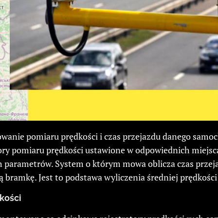
rowanie pomiaru prędkości i czas przejazdu danego samo
atory pomiaru prędkości ustawione w odpowiednich miejsca
h parametrów. System o którym mowa oblicza czas przeja
gą bramkę. Jest to podstawa wyliczenia średniej prędkoś
kości