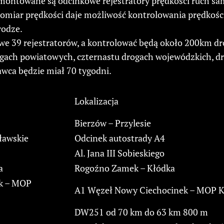
montowane są odcinkowe rejestratory prędkości ruch s
omiar prędkości daje możliwość kontrolowania prędkośc
rodze.
e 39 rejestratorów, a kontrolować będą około 200km dr
gach powiatowych, czternastu drogach wojewódzkich, dr
wca będzie miał 70 tygodni.
Lokalizacja
Bierzów – Przylesie
ławskie
Odcinek autostrady A4
Al. Jana III Sobieskiego
a
Rogoźno Zamek – Kłódka
k – MOP
A1 Węzeł Nowy Ciechocinek – MOP K
DW251 od 70 km do 63 km 800 m