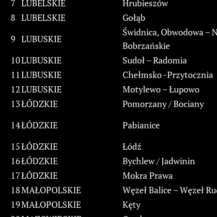
7
LUBELSKIE
Hrubieszów
8
LUBELSKIE
Gołąb
Świdnica, Obwodowa – 
9
LUBUSKIE
Bobrzańskie
10
LUBUSKIE
Sudoł – Radomia
11
LUBUSKIE
Chełmsko -Przytocznia
12
LUBUSKIE
Motylewo – Łupowo
13
ŁÓDZKIE
Pomorzany / Bociany
14
ŁÓDZKIE
Pabianice
15
ŁÓDZKIE
Łódź
16
ŁÓDZKIE
Bychlew / Jadwinin
17
ŁÓDZKIE
Mokra Prawa
18
MAŁOPOLSKIE
Węzeł Balice – Węzeł R
19
MAŁOPOLSKIE
Kęty