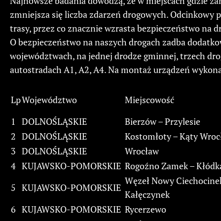
Najnowsze badania dowodzą, że w miejscach gdzie za
zmniejsza się liczba zdarzeń drogowych. Odcinkowy p
trasy, przez co znacznie wzrasta bezpieczeństwo na d
O bezpieczeństwo na naszych drogach zadba dodatkow
województwach, na jednej drodze gminnej, trzech dro
autostradach A1, A2, A4. Na montaż urządzeń wykona
Lp
Województwo
Miejscowość
1
DOLNOŚLĄSKIE
Bierzów – Przylesie
2
DOLNOŚLĄSKIE
Kostomłoty – Kąty Wroc
3
DOLNOŚLĄSKIE
Wrocław
4
KUJAWSKO-POMORSKIE
Rogoźno Zamek – Kłódk
Węzeł Nowy Ciechocine
5
KUJAWSKO-POMORSKIE
Kałęczynek
6
KUJAWSKO-POMORSKIE
Rycerzewo