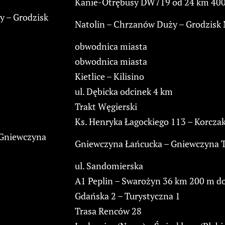
Kanie-Otrębusy DW719 od 24 km 400
y – Grodzisk
Natolin – Chrzanów Duży – Grodzisk
obwodnica miasta
obwodnica miasta
Kietlice – Kilisino
ul. Dębicka odcinek 4 km
Trakt Węgierski
Ks. Henryka Łagockiego 113 – Korcza
 Gniewczyna
Gniewczyna Łańcucka – Gniewczyna T
ul. Sandomierska
A1 Peplin – Swarożyn 36 km 200 m d
Gdańska 2 – Turystyczna 1
Trasa Renców 28