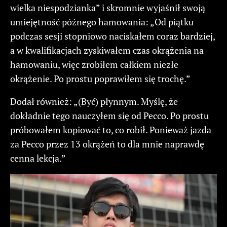
wielka niespodzianka” i skromnie wyjaśnił swoją
umiejętność późnego hamowania: „Od piątku
podczas sesji stopniowo naciskałem coraz bardziej,
a w kwalifikacjach zyskiwałem czas okrążenia na
hamowaniu, więc zrobiłem całkiem niezłe
okrążenie. Po prostu poprawiłem się trochę.”
Dodał również: „(Być) płynnym. Myślę, że
dokładnie tego nauczyłem się od Pecco. Po prostu
próbowałem kopiować to, co robił. Ponieważ jazda
za Pecco przez 13 okrążeń to dla mnie naprawdę
cenna lekcja.”