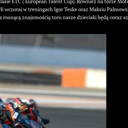
sie ETC ( European Talent Cup). Również na torze Moto
 wczoraj w treningach Igor Teske oraz Maksiu Palmowski. 
z rosnącą znajomością toru nasze dzieciaki będą coraz s