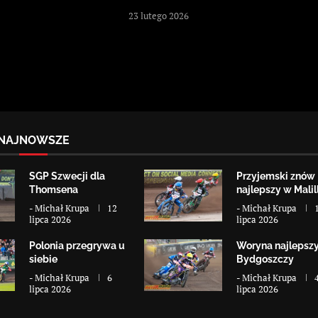
23 lutego 2026
NAJNOWSZE
SGP Szwecji dla
Przyjemski znów
Thomsena
najlepszy w Malill
-
Michał Krupa
12
-
Michał Krupa
lipca 2026
lipca 2026
Polonia przegrywa u
Woryna najlepsz
siebie
Bydgoszczy
-
Michał Krupa
6
-
Michał Krupa
lipca 2026
lipca 2026