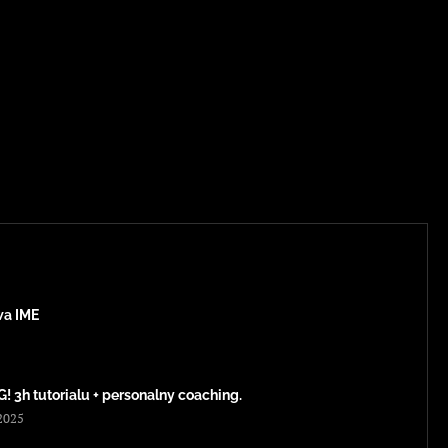
a IME
3h tutorialu + personalny coaching.
2025