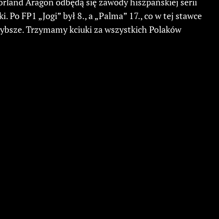
rland Aragon odbędą się zawody hiszpańskiej serii
Po FP1 „Jogi” był 8., a „Palma” 17., co w tej stawce
zybsze. Trzymamy kciuki za wszystkich Polaków