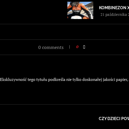
KOMBINEZON 
21 października 
0 comments
0
kskluzywność tego tytułu podkreśla nie tylko doskonałej jakości papier,
CZY DZIECI PO