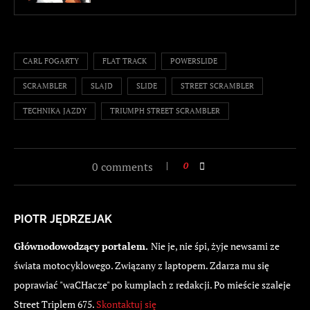
CARL FOGARTY
FLAT TRACK
POWERSLIDE
SCRAMBLER
SLAJD
SLIDE
STREET SCRAMBLER
TECHNIKA JAZDY
TRIUMPH STREET SCRAMBLER
0 comments
0
PIOTR JĘDRZEJAK
Głównodowodzący portalem.
Nie je, nie śpi, żyje newsami ze
świata motocyklowego. Związany z laptopem. Zdarza mu się
poprawiać "waCHacze" po kumplach z redakcji. Po mieście szaleje
Street Triplem 675.
Skontaktuj się