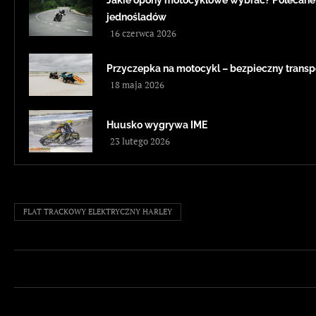
Jakie opony motocyklowe wybrać? Polecane
jednośladów
16 czerwca 2026
Przyczepka na motocykl – bezpieczny transp
18 maja 2026
Huusko wygrywa IME
23 lutego 2026
FLAT TRACKOWY ELEKTRYCZNY HARLEY