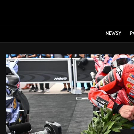
NEWSY
P