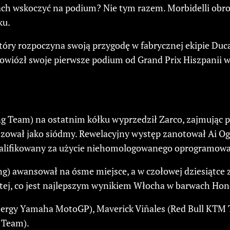
h wskoczyć na podium? Nie tym razem. Morbidelli obronił 
ku.
który rozpoczyna swoją przygodę w fabrycznej ekipie Duc
dowiózł swoje pierwsze podium od Grand Prix Hiszpanii w
 Team) na ostatnim kółku wyprzedził Zarco, zajmując pi
niszował jako siódmy. Rewelacyjny występ zanotował Ai O
skwalifikowany za użycie niehomologowanego oprogramowa
g) awansował na ósme miejsce, a w czołowej dziesiątce zn
iątej, co jest najlepszym wynikiem Włocha w barwach Hon
nergy Yamaha MotoGP), Maverick Viñales (Red Bull KTM 
 Team).