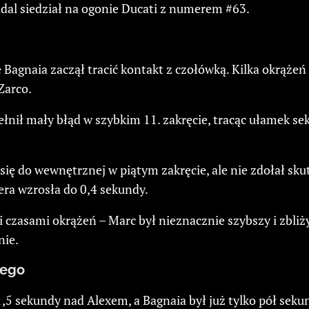
adal siedział na ogonie Ducati z numerem #63.
le Bagnaia zaczął tracić kontakt z czołówką. Kilka okrąże
Zarco.
nił mały błąd w szybkim 11. zakręcie, tracąc ułamek sek
ł się do wewnętrznej w piątym zakręcie, ale nie zdołał 
era wzrosła do 0,4 sekundy.
i czasami okrążeń – Marc był nieznacznie szybszy i zbliż
nie.
wego
,5 sekundy nad Alexem, a Bagnaia był już tylko pół seku