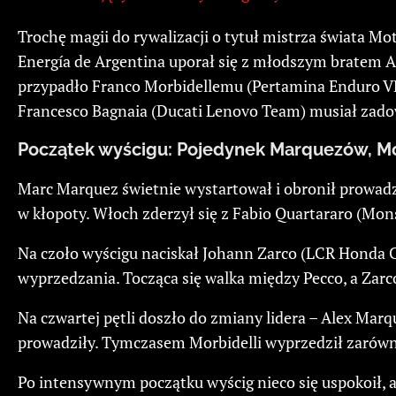
Trochę magii do rywalizacji o tytuł mistrza świat
Energía de Argentina uporał się z młodszym bratem 
przypadło Franco Morbidellemu (Pertamina Enduro VR4
Francesco Bagnaia (Ducati Lenovo Team) musiał zadow
Początek wyścigu: Pojedynek Marquezów, Mor
Marc Marquez świetnie wystartował i obronił prowadz
w kłopoty. Włoch zderzył się z Fabio Quartararo (Mon
Na czoło wyścigu naciskał Johann Zarco (LCR Honda 
wyprzedzania. Tocząca się walka między Pecco, a Za
Na czwartej pętli doszło do zmiany lidera – Alex Mar
prowadziły. Tymczasem Morbidelli wyprzedził zarówno 
Po intensywnym początku wyścig nieco się uspokoił, a