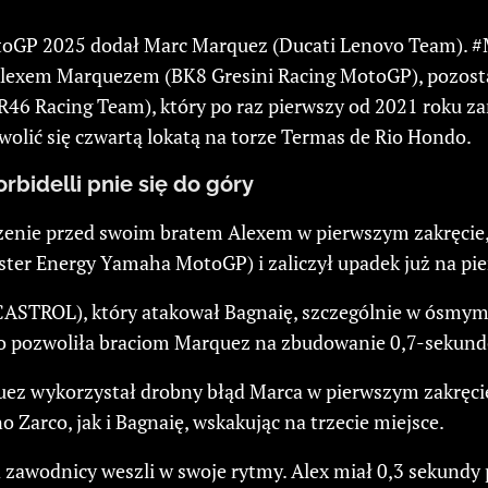
a MotoGP 2025 dodał Marc Marquez (Ducati Lenovo Team)
Alexem Marquezem (BK8 Gresini Racing MotoGP), pozost
6 Racing Team), który po raz pierwszy od 2021 roku zam
olić się czwartą lokatą na torze Termas de Rio Hondo.
bidelli pnie się do góry
enie przed swoim bratem Alexem w pierwszym zakręcie, 
ster Energy Yamaha MotoGP) i zaliczył upadek już na pi
CASTROL), który atakował Bagnaię, szczególnie w ósmym
rco pozwoliła braciom Marquez na zbudowanie 0,7-sekund
quez wykorzystał drobny błąd Marca w pierwszym zakręcie
Zarco, jak i Bagnaię, wskakując na trzecie miejsce.
 zawodnicy weszli w swoje rytmy. Alex miał 0,3 sekundy 