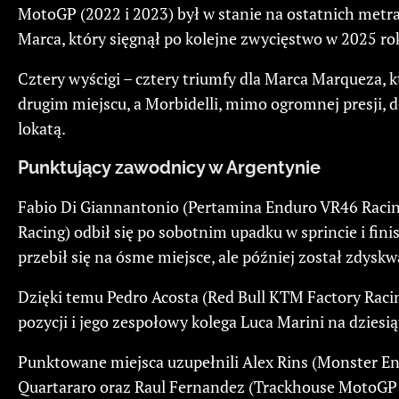
MotoGP (2022 i 2023) był w stanie na ostatnich metrac
Marca, który sięgnął po kolejne zwycięstwo w 2025 ro
Cztery wyścigi – cztery triumfy dla Marca Marqueza, 
drugim miejscu, a Morbidelli, mimo ogromnej presji, 
lokatą.
Punktujący zawodnicy w Argentynie
Fabio Di Giannantonio (Pertamina Enduro VR46 Racing
Racing) odbił się po sobotnim upadku w sprincie i fi
przebił się na ósme miejsce, ale później został zdy
Dzięki temu Pedro Acosta (Red Bull KTM Factory Racin
pozycji i jego zespołowy kolega Luca Marini na dzies
Punktowane miejsca uzupełnili Alex Rins (Monster E
Quartararo oraz Raul Fernandez (Trackhouse MotoGP