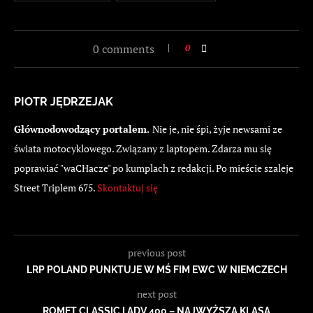
0 comments
0
PIOTR JĘDRZEJAK
Głównodowodzący portalem.
Nie je, nie śpi, żyje newsami ze
świata motocyklowego. Związany z laptopem. Zdarza mu się
poprawiać "waCHacze" po kumplach z redakcji. Po mieście szaleje
Street Triplem 675.
Skontaktuj się
previous post
LRP POLAND PUNKTUJE W MŚ FIM EWC W NIEMCZECH
next post
ROMET CLASSIC I ADV 400 – NAJWYŻSZA KLASA