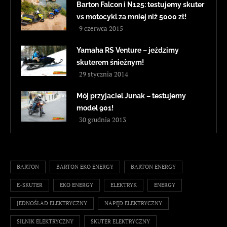
Barton Falcon i N125: testujemy skuter
vs motocykl za mniej niż 5000 zł!
9 czerwca 2015
Yamaha RS Venture – jeździmy
skuterem śnieżnym!
29 stycznia 2014
Mój przyjaciel Junak – testujemy
model 901!
30 grudnia 2013
BARTON
BARTON EKO ENERGY
BARTON ENERGY
E-SKUTER
EKO ENERGY
ELEKTRYK
ENERGY
JEDNOŚLAD ELEKTRYCZNY
NAPĘD ELEKTRYCZNY
SILNIK ELEKTRYCZNY
SKUTER ELEKTRYCZNY