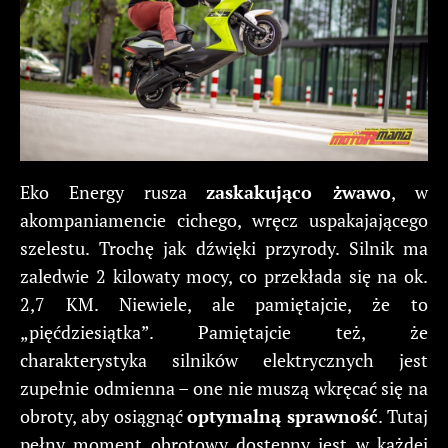
Eko Energy rusza
zaskakująco żwawo
, w
akompaniamencie cichego, wręcz uspakajającego
szelestu. Trochę jak dźwięki przyrody. Silnik ma
zaledwie 2 kilowaty mocy, co przekłada się na ok.
2,7 KM. Niewiele, ale pamiętajcie, że to
„pięćdziesiątka”. Pamiętajcie też, że
charakterystyka silników elektrycznych jest
zupełnie odmienna – one nie muszą wkręcać się na
obroty, aby osiągnąć
optymalną sprawność
. Tutaj
pełny moment obrotowy dostępny jest w każdej