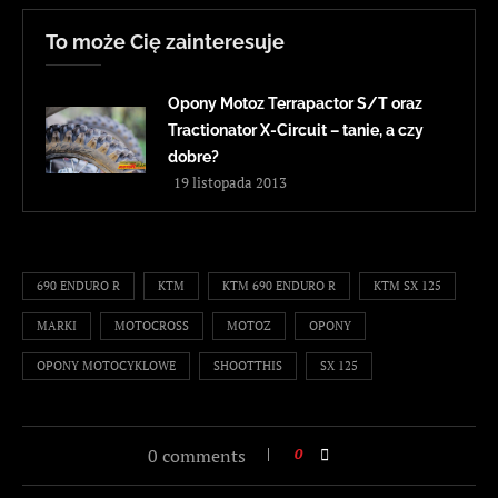
To może Cię zainteresuje
Opony Motoz Terrapactor S/T oraz
Tractionator X-Circuit – tanie, a czy
dobre?
19 listopada 2013
690 ENDURO R
KTM
KTM 690 ENDURO R
KTM SX 125
MARKI
MOTOCROSS
MOTOZ
OPONY
OPONY MOTOCYKLOWE
SHOOTTHIS
SX 125
0 comments
0