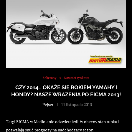
Felietony
Nowości rynkowe
CZY 2014… OKAŻE SIĘ ROKIEM YAMAHY I
HONDY? NASZE WRAŻENIA PO EICMA 2013!
-
Pejser
11 listopada 2013
Targi EICMA w Mediolanie odzwierciedliły obecny stan runku i
pozwalają snuć prognozy na nadchodzący sezon.