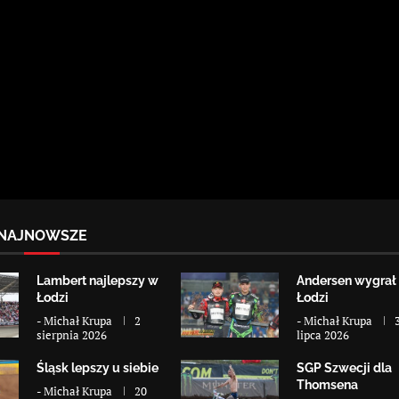
NAJNOWSZE
Lambert najlepszy w
Andersen wygrał
Łodzi
Łodzi
-
Michał Krupa
2
-
Michał Krupa
sierpnia 2026
lipca 2026
Śląsk lepszy u siebie
SGP Szwecji dla
Thomsena
-
Michał Krupa
20