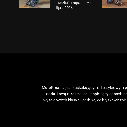
-
Michał Krupa
27
lipca 2026
MotoRmania jest zaskakującym, lifestyle’owym po
dodatkową atrakcją jest inspirujący sposób 
wyścigowych klasy Superbike, co błyskawiczni