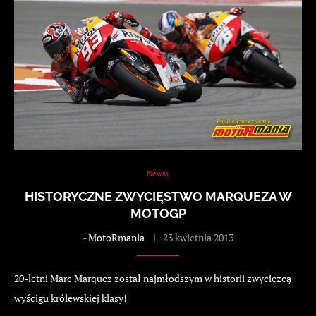
Newsy
HISTORYCZNE ZWYCIĘSTWO MARQUEZA W
MOTOGP
-
MotoRmania
23 kwietnia 2013
20-letni Marc Marquez został najmłodszym w historii zwycięzcą
wyścigu królewskiej klasy!