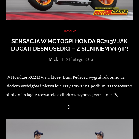
MotoGP
SENSACJA W MOTOGP! HONDA RC213V JAK
DUCATI DESMOSEDICI – Z SILNIKIEM V4 90°!
-
Mick
21 lutego 2013
W Hondzie RC213V, na której Dani Pedrosa wygrał rok temu aż
siedem wyścigów i piętnaście razy stawał na podium, zastosowano
silnik V4 o kącie rozwarcia cylindrów wynoszącym – nie 75,…