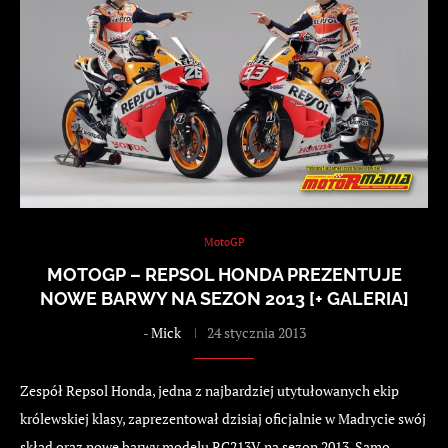
MotoGP
MOTOGP – REPSOL HONDA PREZENTUJE
NOWE BARWY NA SEZON 2013 [+ GALERIA]
-
Mick
24 stycznia 2013
Zespół Repsol Honda, jedna z najbardziej utytułowanych ekip
królewskiej klasy, zaprezentował dzisiaj oficjalnie w Madrycie swój
skład oraz nowe barwy modelu RC213V na sezon 2013. Samo