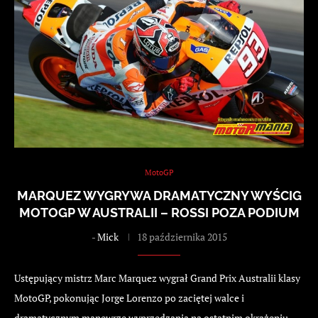
MotoGP
MARQUEZ WYGRYWA DRAMATYCZNY WYŚCIG
MOTOGP W AUSTRALII – ROSSI POZA PODIUM
-
Mick
18 października 2015
Ustępujący mistrz Marc Marquez wygrał Grand Prix Australii klasy
MotoGP, pokonując Jorge Lorenzo po zaciętej walce i
dramatycznym manewrze wyprzedzania na ostatnim okrążeniu.