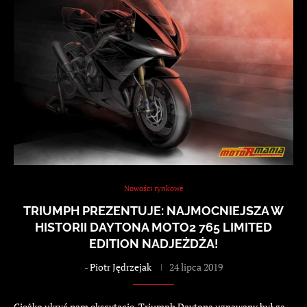
Nowości rynkowe
TRIUMPH PREZENTUJE: NAJMOCNIEJSZA W
HISTORII DAYTONA MOTO2 765 LIMITED
EDITION NADJEŻDŻA!
-
Piotr Jędrzejak
24 lipca 2019
Ciężko ukryć nam ekscytację. Triumph Daytona uznawany był za