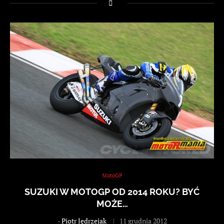
MotoGP
SUZUKI W MOTOGP OD 2014 ROKU? BYĆ
MOŻE…
-
Piotr Jędrzejak
11 grudnia 2012