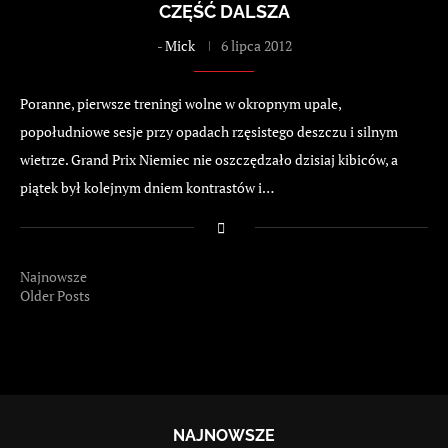
CZĘŚĆ DALSZA
-
Mick
6 lipca 2012
Poranne, pierwsze treningi wolne w okropnym upale,
popołudniowe sesje przy opadach rzęsistego deszczu i silnym
wietrze. Grand Prix Niemiec nie oszczędzało dzisiaj kibiców, a
piątek był kolejnym dniem kontrastów i…
Najnowsze
Older Posts
NAJNOWSZE