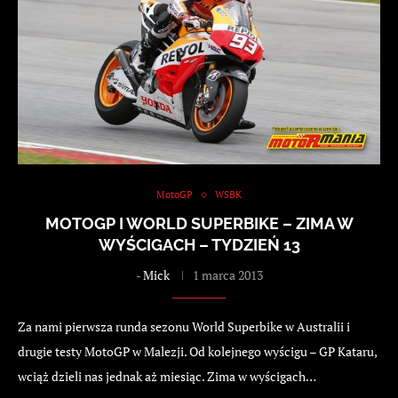
MotoGP
WSBK
MOTOGP I WORLD SUPERBIKE – ZIMA W
WYŚCIGACH – TYDZIEŃ 13
-
Mick
1 marca 2013
Za nami pierwsza runda sezonu World Superbike w Australii i
drugie testy MotoGP w Malezji. Od kolejnego wyścigu – GP Kataru,
wciąż dzieli nas jednak aż miesiąc. Zima w wyścigach…