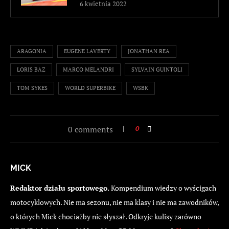
6 kwietnia 2022
ARAGONIA
EUGENE LAVERTY
JONATHAN REA
LORIS BAZ
MARCO MELANDRI
SYLVAIN GUINTOLI
TOM SYKES
WORLD SUPERBIKE
WSBK
0 comments
0
MICK
Redaktor działu sportowego.
Kompendium wiedzy o wyścigach
motocyklowych. Nie ma sezonu, nie ma klasy i nie ma zawodników,
o których Mick chociażby nie słyszał. Odkryje kulisy zarówno