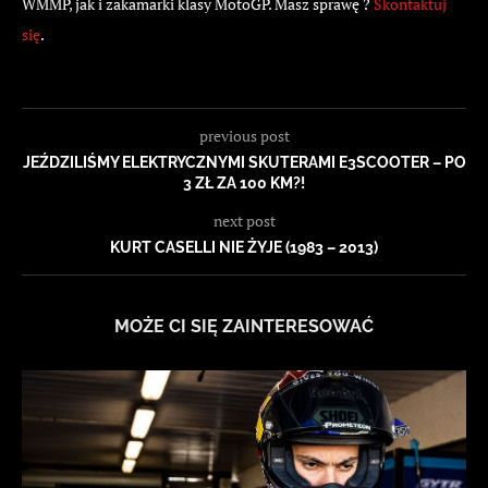
WMMP, jak i zakamarki klasy MotoGP. Masz sprawę ?
Skontaktuj
się
.
previous post
JEŹDZILIŚMY ELEKTRYCZNYMI SKUTERAMI E3SCOOTER – PO
3 ZŁ ZA 100 KM?!
next post
KURT CASELLI NIE ŻYJE (1983 – 2013)
MOŻE CI SIĘ ZAINTERESOWAĆ