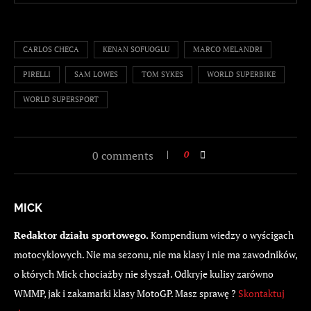
CARLOS CHECA
KENAN SOFUOGLU
MARCO MELANDRI
PIRELLI
SAM LOWES
TOM SYKES
WORLD SUPERBIKE
WORLD SUPERSPORT
0 comments
0
MICK
Redaktor działu sportowego.
Kompendium wiedzy o wyścigach
motocyklowych. Nie ma sezonu, nie ma klasy i nie ma zawodników,
o których Mick chociażby nie słyszał. Odkryje kulisy zarówno
WMMP, jak i zakamarki klasy MotoGP. Masz sprawę ?
Skontaktuj