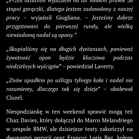
stopni gorączki, dlatego jestem zadowolony z naszej
pracy
– wyjaśnił Giugliano. –
Jesteśmy dobrze
przygotowani do pierwszej rundy, ale wielką
niewiadomą nadal są opony.”
„Skupialiśmy się na długich dystansach, ponieważ
żywotność opon będzie kluczowa podczas
niedzielnych wyścigów
” – powiedział Laverty.
„Znów upadłem po uślizgu tylnego koła i nadal nie
rozumiemy, dlaczego tak się dzieje”
– ubolewał
Cluzel.
Niespodziankę w ten weekend sprawić mogą też
Chaz Davies, który dołączył do Marco Melandriego
w zespole BMW, ale dzisiejsze testy zakończył na
dwunastej pozycji oraz Francuz Loris Baz, kolega