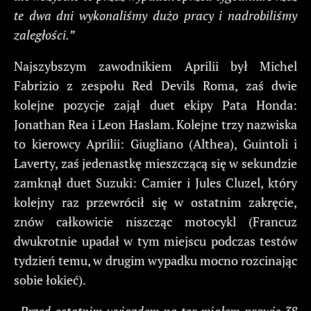
te dwa dni wykonaliśmy dużo pracy i nadrobiliśmy
zaległości.”
Najszybszym zawodnikiem Aprilii był Michel
Fabrizio z zespołu Red Devils Roma, zaś dwie
kolejne pozycje zajął duet ekipy Pata Honda:
Jonathan Rea i Leon Haslam. Kolejne trzy nazwiska
to kierowcy Aprilii: Giugliano (Althea), Guintoli i
Laverty, zaś jedenastkę mieszczącą się w sekundzie
zamknął duet Suzuki: Camier i Jules Cluzel, który
kolejny raz przewrócił się w ostatnim zakręcie,
znów całkowicie niszcząc motocykl (Francuz
dwukrotnie upadał w tym miejscu podczas testów
tydzień temu, w drugim wypadku mocno rozcinając
sobie łokieć).
„Przed ostatnim wyjazdem na tor miałem prawie 38