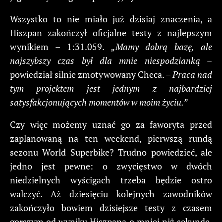
Wszystko to nie miało już dzisiaj znaczenia, a
Hiszpan zakończył oficjalne testy z najlepszym
wynikiem – 1:31.059.
„Mamy dobrą bazę, ale
najszybszy czas był dla mnie niespodzianką
–
powiedział silnie zmotywowany Checa. –
Praca nad
tym projektem jest jednym z najbardziej
satysfakcjonujących momentów w moim życiu.”
Czy więc możemy uznać go za faworyta przed
zaplanowaną na ten weekend, pierwszą rundą
sezonu World Superbike? Trudno powiedzieć, ale
jedno jest pewne: o zwycięstwo w dwóch
niedzielnych wyścigach trzeba będzie ostro
walczyć. Aż dziesięciu kolejnych zawodników
zakończyło bowiem dzisiejsze testy z czasem
gorszym od wyniku Hiszpana o mniej niż sekundę,