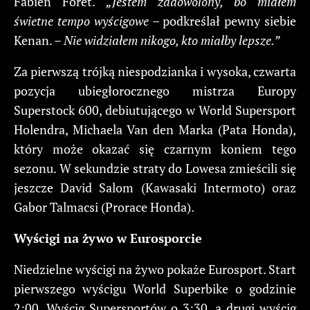
Fabien Foret.
„Jestem zadowolony, bo miałem
świetne tempo wyścigowe
– podkreślał pewny siebie
Kenan. –
Nie widziałem nikogo, kto miałby lepsze.”
Za pierwszą trójką niespodzianka i wysoka, czwarta
pozycja ubiegłorocznego mistrza Europy
Superstock 600, debiutującego w World Supersport
Holendra, Michaela Van den Marka (Pata Honda),
który może okazać się czarnym koniem tego
sezonu. W sekundzie straty do Lowesa zmieścili się
jeszcze David Salom (Kawasaki Intermoto) oraz
Gabor Talmacsi (Prorace Honda).
Wyścigi na żywo w Eurosporcie
Niedzielne wyścigi na żywo pokaże Eurosport. Start
pierwszego wyścigu World Superbike o godzinie
2:00. Wyścig Supersportów o 3:30, a drugi wyścig