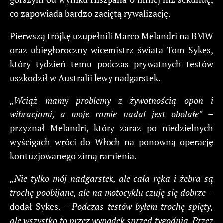
co zapowiada bardzo zaciętą rywalizację.
Pierwszą trójkę uzupełnili Marco Melandri na BMW
oraz ubiegłoroczny wicemistrz świata Tom Sykes,
który tydzień temu podczas prywatnych testów
uszkodził w Australii lewy nadgarstek.
„Wciąż mamy problemy z żywotnością opon i
wibracjami, a moje ramie nadal jest obolałe”
–
przyznał Melandri, który zaraz po niedzielnych
wyścigach wróci do Włoch na ponowną operację
kontuzjowanego zimą ramienia.
„Nie tylko mój nadgarstek, ale cała ręka i żebra są
trochę poobijane, ale na motocyklu czuję się dobrze
–
dodał Sykes. –
Podczas testów byłem trochę spięty,
ale wszystko to przez wypadek sprzed tygodnia. Przez