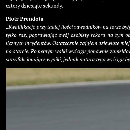
cztery dziesiąte sekundy.
Piotr Prendota
„Kwalifikacje przy takiej ilości zawodników na torze by
tylko raz, poprawiając swój osobisty rekord na tym o
licznych incydentów. Ostatecznie zająłem dziewiąte mie
na starcie. Po pełnym walki wyścigu ponownie zameldow
satysfakcjonujące wyniki, jednak natura tego wyścigu by