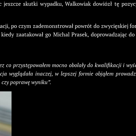
jeszcze skutki wypadku, Walkowiak dowiózł tę pozycj
kacji, po czym zademonstrował powrót do zwycięskiej f
 kiedy zaatakował go Michal Prasek, doprowadzając do 
z co przystępowałem mocno obolały do kwalifikacji i wyści
cja wyglądała inaczej, w lepszej formie objąłem prowadz
, czy poprawę wyniku”.