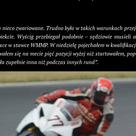
ły nieco zwariowane. Trudno było w takich warunkach przej
biekcie. Wyścig przebiegał podobnie – sędziowie musieli
jsce w stawce WMMP. W niedzielę pojechałem w kwalifikacjac
ałem się na mecie pięć pozycji wyżej niż startowałem, po
ła zupełnie inna niż podczas innych rund”.