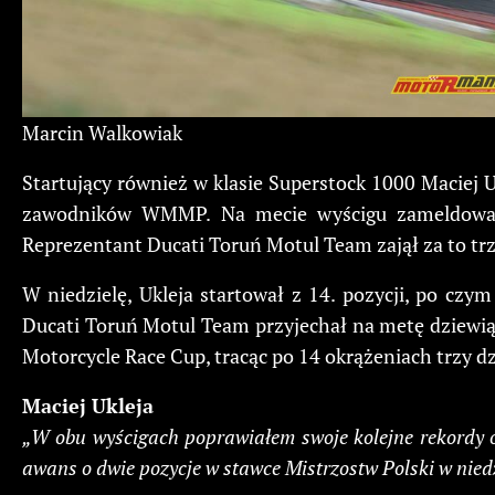
Marcin Walkowiak
Startujący również w klasie Superstock 1000 Maciej U
zawodników WMMP. Na mecie wyścigu zameldował si
Reprezentant Ducati Toruń Motul Team zajął za to trz
W niedzielę, Ukleja startował z 14. pozycji, po czy
Ducati Toruń Motul Team przyjechał na metę dziewiąty
Motorcycle Race Cup, tracąc po 14 okrążeniach trzy dz
Maciej Ukleja
„W obu wyścigach poprawiałem swoje kolejne rekordy 
awans o dwie pozycje w stawce Mistrzostw Polski w nied