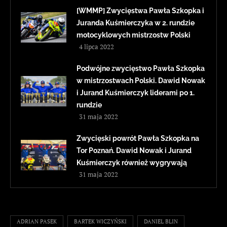
[WMMP] Zwycięstwa Pawła Szkopka i
Juranda Kuśmierczyka w 2. rundzie
motocyklowych mistrzostw Polski
4 lipca 2022
Podwójne zwycięstwo Pawła Szkopka
w mistrzostwach Polski. Dawid Nowak
i Jurand Kuśmierczyk liderami po 1.
rundzie
31 maja 2022
Zwycięski powrót Pawła Szkopka na
Tor Poznań. Dawid Nowak i Jurand
Kuśmierczyk również wygrywają
31 maja 2022
ADRIAN PASEK
BARTEK WICZYŃSKI
DANIEL BLIN