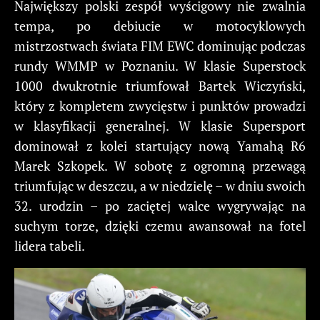
Największy polski zespół wyścigowy nie zwalnia
tempa, po debiucie w motocyklowych
mistrzostwach świata FIM EWC dominując podczas
rundy WMMP w Poznaniu. W klasie Superstock
1000 dwukrotnie triumfował Bartek Wiczyński,
który z kompletem zwycięstw i punktów prowadzi
w klasyfikacji generalnej. W klasie Supersport
dominował z kolei startujący nową Yamahą R6
Marek Szkopek. W sobotę z ogromną przewagą
triumfując w deszczu, a w niedzielę – w dniu swoich
32. urodzin – po zaciętej walce wygrywając na
suchym torze, dzięki czemu awansował na fotel
lidera tabeli.