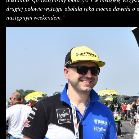
dokładnie sprawdziliśmy motocykl i w niedzielę wszyst
drugiej połowie wyścigu obolała ręka mocno dawała o s
następnym weekendem.”