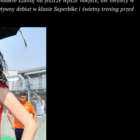
iałem szansę na jeszcze lepsze miejsce, ale niestety w
ywny debiut w klasie Superbike i świetny trening przed