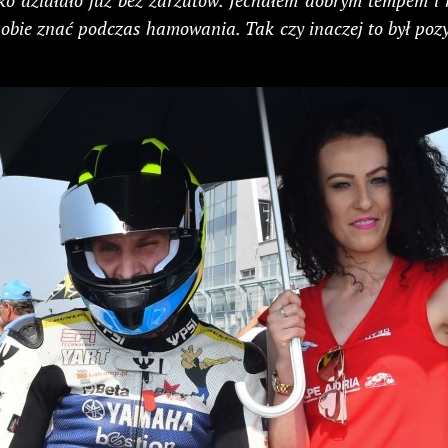
ko działało już bez zarzutów. Jechałem dobrym tempem i m
obie znać podczas hamowania. Tak czy inaczej to był pozyt