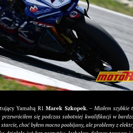
artujący Yamahą R1
Marek Szkopek
. –
Miałem szybkie 
 przewróciłem się podczas sobotniej kwalifikacji w bard
starcie, choć byłem mocno poobijany, ale problemy z elek