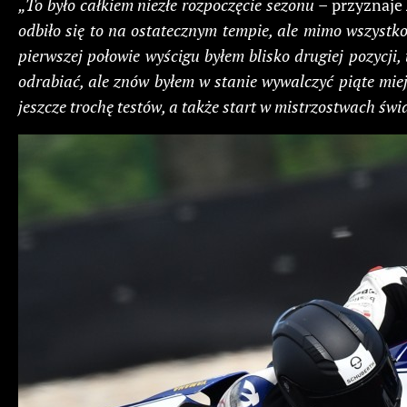
„To było całkiem niezłe rozpoczęcie sezonu
– przyznaje
odbiło się to na ostatecznym tempie, ale mimo wszystk
pierwszej połowie wyścigu byłem blisko drugiej pozycji,
odrabiać, ale znów byłem w stanie wywalczyć piąte mie
jeszcze trochę testów, a także start w mistrzostwach ś