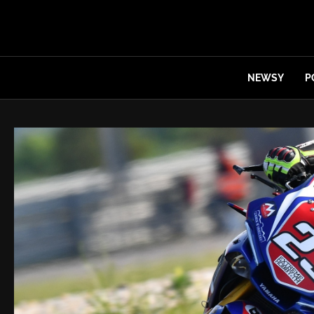
NEWSY
P