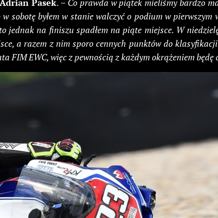
Adrian Pasek
. –
Co prawda w piątek mieliśmy bardzo mało
o w sobotę byłem w stanie walczyć o podium w pierwszym wy
 to jednak na finiszu spadłem na piąte miejsce. W niedzie
jsce, a razem z nim sporo cennych punktów do klasyfikacj
wiata FIM EWC, więc z pewnością z każdym okrążeniem będę 